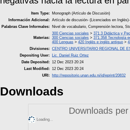
negativas hacia la lectura en part
Item Type:
Monograph (Artículo de Discusión)
Información Adicional:
Artículo de discusión- (Licenciados en Ingl
Palabras Clave Informales:
Nivel de vocabulario, Comprensión lectora, Sto
300 Ciencias sociales
>
371.3 Didáctica y Pe
Materias:
300 Ciencias sociales
>
371.358 Tecnología e
400 Lenguas
>
420 Inglés e inglés antiguo
>
4
Divisiones:
CENTRO UNIVERSITARIO REGIONAL DE E
Depositing User:
Lic. Daniel Ruiz Ortez
Date Deposited:
12 Dec 2023 20:24
Last Modified:
12 Dec 2023 20:24
URI:
http://repositorio.unan.edu.ni/id/eprint/20832
Downloads
Downloads per 
Loading...