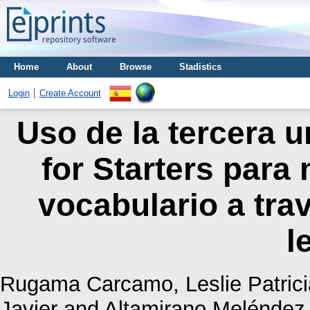
Home
About
Browse
Stadistics
Login
Create Account
Uso de la tercera u
for Starters para 
vocabulario a tra
l
Rugama Carcamo, Leslie Patrici
Javier
and
Altamirano Meléndez,