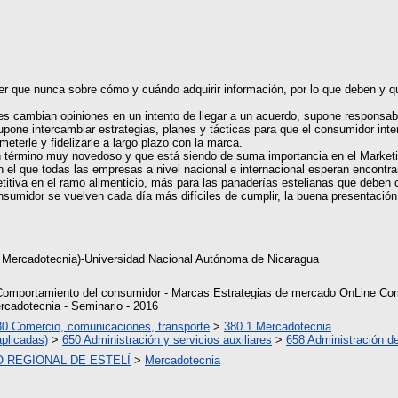
r que nunca sobre cómo y cuándo adquirir información, por lo que deben y qui
s cambian opiniones en un intento de llegar a un acuerdo, supone responsabi
upone intercambiar estrategias, planes y tácticas para que el consumidor int
eterle y fidelizarle a largo plazo con la marca.
n término muy novedoso y que está siendo de suma importancia en el Marketin
 el que todas las empresas a nivel nacional e internacional esperan encontra
etitiva en el ramo alimenticio, más para las panaderías estelianas que debe
nsumidor se vuelven cada día más difíciles de cumplir, la buena presentación
 Mercadotecnia)-Universidad Nacional Autónoma de Nicaragua
Comportamiento del consumidor - Marcas Estrategias de mercado OnLine Com
rcadotecnia - Seminario - 2016
80 Comercio, comunicaciones, transporte
>
380.1 Mercadotecnia
aplicadas)
>
650 Administración y servicios auxiliares
>
658 Administración d
 REGIONAL DE ESTELÍ
>
Mercadotecnia