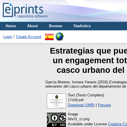
Home
About
Browse
Stadistics
Login
Create Account
Estrategias que pue
un engagement tot
casco urbano del 
García Moreno, Ismara Yaneris
(2016)
Estrategia
relevantes del casco urbano del departamento de 
Text (Texto Completo)
17338.pdf
Download (1MB)
|
Preview
Image
88x31_cc.png
Available under License
Creative C