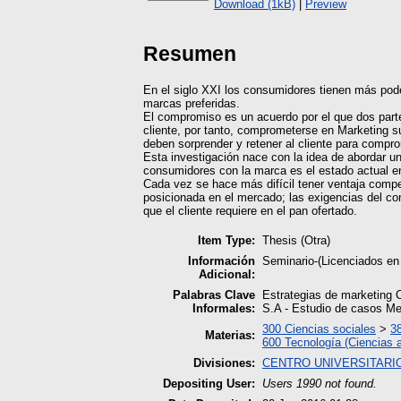
Download (1kB)
|
Preview
Resumen
En el siglo XXI los consumidores tienen más pode
marcas preferidas.
El compromiso es un acuerdo por el que dos parte
cliente, por tanto, comprometerse en Marketing s
deben sorprender y retener al cliente para comprom
Esta investigación nace con la idea de abordar u
consumidores con la marca es el estado actual en
Cada vez se hace más difícil tener ventaja comp
posicionada en el mercado; las exigencias del co
que el cliente requiere en el pan ofertado.
Item Type:
Thesis (Otra)
Información
Seminario-(Licenciados en
Adicional:
Palabras Clave
Estrategias de marketing 
Informales:
S.A - Estudio de casos Me
300 Ciencias sociales
>
3
Materias:
600 Tecnología (Ciencias 
Divisiones:
CENTRO UNIVERSITARIO
Depositing User:
Users 1990 not found.