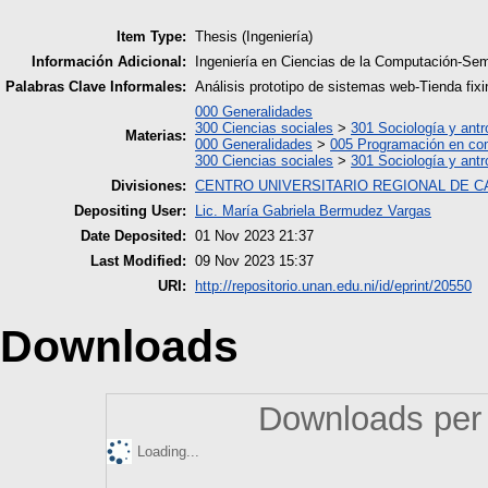
Item Type:
Thesis (Ingeniería)
Información Adicional:
Ingeniería en Ciencias de la Computación-Sem
Palabras Clave Informales:
Análisis prototipo de sistemas web-Tienda fixi
000 Generalidades
300 Ciencias sociales
>
301 Sociología y antr
Materias:
000 Generalidades
>
005 Programación en co
300 Ciencias sociales
>
301 Sociología y antr
Divisiones:
CENTRO UNIVERSITARIO REGIONAL DE 
Depositing User:
Lic. María Gabriela Bermudez Vargas
Date Deposited:
01 Nov 2023 21:37
Last Modified:
09 Nov 2023 15:37
URI:
http://repositorio.unan.edu.ni/id/eprint/20550
Downloads
Downloads per 
Loading...