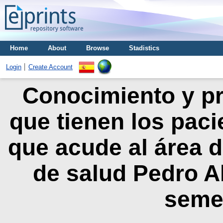
Home
About
Browse
Stadistics
Login
Create Account
Conocimiento y pr
que tienen los paci
que acude al área d
de salud Pedro A
seme