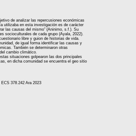
bjetivo de analizar las repercusiones económicas
a utilizaba en esta investigación es de carácter
trar las causas del mismo” (Aninimo, s.f.). Su
es socioculturales de cada grupo (Ayala, 2022).
uestionario libre y guion de historias de vida.
nidad, de igual forma identificar las causas y
ómicas. También se determinaron otras
del cambio climático.
stas situaciones golpearon las dos principales
cas, en dicha comunidad se encuentra el geo sitio
M ECS 378.242 Ara 2023