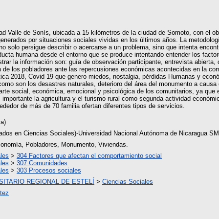
dad Valle de Sonís, ubicada a 15 kilómetros de la ciudad de Somoto, con el o
enerados por situaciones sociales vividas en los últimos años. La metodologí
 “no solo persigue describir o acercarse a un problema, sino que intenta encon
onducta humana desde el entorno que se produce intentando entender los factor
trar la información son: guía de observación participante, entrevista abierta, c
ón de los pobladores ante las repercusiones económicas acontecidas en la comu
lítica 2018, Covid 19 que genero miedos, nostalgia, pérdidas Humanas y econ
 como son los desastres naturales, deterioro del área del monumento a causa 
arte social, económica, emocional y psicológica de los comunitarios, ya que e
 importante la agricultura y el turismo rural como segunda actividad económi
dor de más de 70 familia ofertan diferentes tipos de servicios.
ra)
iados en Ciencias Sociales)-Universidad Nacional Autónoma de Nicaragua S
onomía, Pobladores, Monumento, Viviendas.
les
>
304 Factores que afectan el comportamiento social
les
>
307 Comunidades
les
>
303 Procesos sociales
ITARIO REGIONAL DE ESTELÍ
>
Ciencias Sociales
rtez