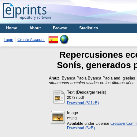
Home
About
Browse
Stadistics
Login
Create Account
Repercusiones eco
Sonís, generados p
Arauz, Byanca Paola Byanca Paola
and
Iglesia
situaciones sociales vividas en los últimos años.
Text (Descargar tesis)
20737.pdf
Download (511kB)
Image
cc.jpg
Available under License
Creative Commo
Download (6kB)