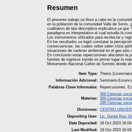
Resumen
El presente trabajo se llevó a cabo en la comuni
en la población de la comunidad Valle de Sonís, g
cualitativo de tipo descriptiva explicativa ya que
paradigma es interpretativo el cual estudia la c
Los instrumentos utilizados para recolectar y regis
En los resultados se logró constatar la percepci
consecuencias, las cuales sobre salen crisis po
situaciones de carácter ambiental en el geo sitio
En conclusión estas repercusiones afectaron la p
fuentes de ingresos siendo en primer lugar la más
Monumento Nacional Cañón de Somoto donde alrede
Item Type:
Thesis (Licenciatu
Información Adicional:
Seminario-(Licenc
Palabras Clave Informales:
Repercusiones, Ec
300 Ciencias socia
Materias:
300 Ciencias socia
300 Ciencias socia
Divisiones:
CENTRO UNIVERS
Depositing User:
Lic. Daniel Ruiz O
Date Deposited:
18 Oct 2023 16:04
Last Modified:
18 Oct 2023 16:04