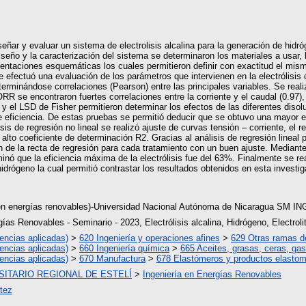
eñar y evaluar un sistema de electrolisis alcalina para la generación de hidró
 diseño y la caracterización del sistema se determinaron los materiales a usar
ntaciones esquemáticas los cuales permitieron definir con exactitud el mism
 efectuó una evaluación de los parámetros que intervienen en la electrólisis 
erminándose correlaciones (Pearson) entre las principales variables. Se reali
e encontraron fuertes correlaciones entre la corriente y el caudal (0.97), e
el LSD de Fisher permitieron determinar los efectos de las diferentes disolu
le eficiencia. De estas pruebas se permitió deducir que se obtuvo una mayor e
 de regresión no lineal se realizó ajuste de curvas tensión – corriente, el r
lto coeficiente de determinación R2. Gracias al análisis de regresión lineal p
 de la recta de regresión para cada tratamiento con un buen ajuste. Mediante 
nó que la eficiencia máxima de la electrólisis fue del 63%. Finalmente se rea
hidrógeno la cual permitió contrastar los resultados obtenidos en esta investig
 en energías renovables)-Universidad Nacional Autónoma de Nicaragua SM I
gías Renovables - Seminario - 2023, Electrólisis alcalina, Hidrógeno, Electrol
encias aplicadas)
>
620 Ingeniería y operaciones afines
>
629 Otras ramas de
encias aplicadas)
>
660 Ingeniería química
>
665 Aceites, grasas, ceras, gas
encias aplicadas)
>
670 Manufactura
>
678 Elastómeros y productos elastom
ITARIO REGIONAL DE ESTELÍ
>
Ingeniería en Energías Renovables
rtez