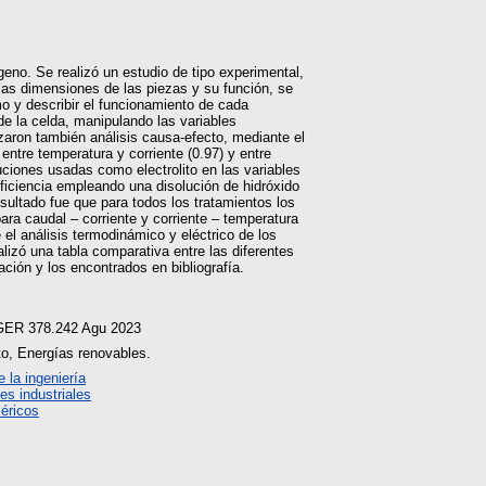
geno. Se realizó un estudio de tipo experimental,
, las dimensiones de las piezas y su función, se
o y describir el funcionamiento de cada
de la celda, manipulando las variables
zaron también análisis causa-efecto, mediante el
ntre temperatura y corriente (0.97) y entre
ciones usadas como electrolito en las variables
ficiencia empleando una disolución de hidróxido
esultado fue que para todos los tratamientos los
ara caudal – corriente y corriente – temperatura
el análisis termodinámico y eléctrico de los
lizó una tabla comparativa entre las diferentes
ación y los encontrados en bibliografía.
NGER 378.242 Agu 2023
ito, Energías renovables.
 la ingeniería
es industriales
éricos