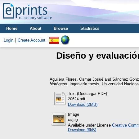
Home
About
Browse
Stadistics
Login
Create Account
Diseño y evaluación
Aguilera Flores, Osmar Josué
and
Sánchez Gonza
hidrógeno.
Ingeniería thesis, Universidad Nacion
Text (Descargar PDF)
20624.pdf
Download (2MB)
Image
cc.jpg
Available under License
Creative Commo
Download (6kB)