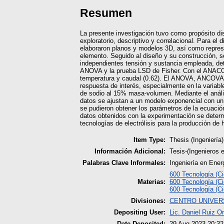
Resumen
La presente investigación tuvo como propósito dis
exploratorio, descriptivo y correlacional. Para el
elaboraron planos y modelos 3D, así como represe
elemento. Seguido al diseño y su construcción, se
independientes tensión y sustancia empleada, det
ANOVA y la prueba LSD de Fisher. Con el ANACORR s
temperatura y caudal (0.62). El ANOVA, ANCOVA y 
respuesta de interés, especialmente en la variab
de sodio al 15% masa-volumen. Mediante el análisis
datos se ajustan a un modelo exponencial con un a
se pudieron obtener los parámetros de la ecuación
datos obtenidos con la experimentación se determi
tecnologías de electrólisis para la producción de 
Item Type:
Thesis (Ingeniería)
Información Adicional:
Tesis-(Ingenieros
Palabras Clave Informales:
Ingeniería en Ener
600 Tecnología (Ci
Materias:
600 Tecnología (Ci
600 Tecnología (Ci
Divisiones:
CENTRO UNIVERS
Depositing User:
Lic. Daniel Ruiz O
Date Deposited:
29 Aug 2023 20:32