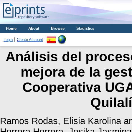
Home
About
Browse
Stadistics
Login
Create Account
Análisis del proces
mejora de la gest
Cooperativa UGA
Quilal
Ramos Rodas, Elisia Karolina
a
Herrera Herrera, Jesika Jasmina