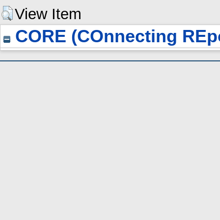
View Item
CORE (COnnecting REpo