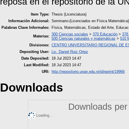
reposa en el repositorio de la
Item Type:
Thesis (Licenciatura)
Información Adicional:
Seminario-(Licenciados en Física Matemática
Palabras Clave Informales:
Física, Matemáticas, Estado del Arte, Educaci
300 Ciencias sociales
>
370 Educación
>
378
Materias:
500 Ciencias naturales y matemáticas
>
510 
Divisiones:
CENTRO UNIVERSITARIO REGIONAL DE E
Depositing User:
Lic. Daniel Ruiz Ortez
Date Deposited:
18 Jul 2023 14:47
Last Modified:
18 Jul 2023 14:47
URI:
http://repositorio.unan.edu.ni/id/eprint/19966
Downloads
Downloads per 
Loading...