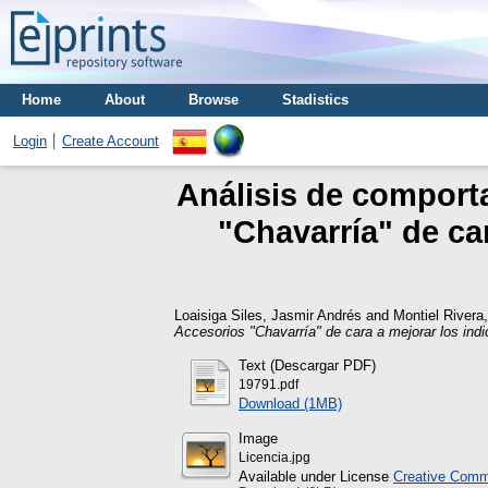
Home
About
Browse
Stadistics
Login
Create Account
Análisis de comporta
"Chavarría" de car
Loaisiga Siles, Jasmir Andrés
and
Montiel Rivera
Accesorios "Chavarría" de cara a mejorar los indi
Text (Descargar PDF)
19791.pdf
Download (1MB)
Image
Licencia.jpg
Available under License
Creative Commo