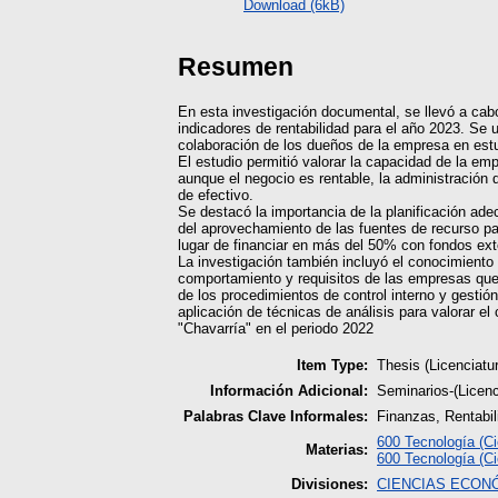
Download (6kB)
Resumen
En esta investigación documental, se llevó a cabo
indicadores de rentabilidad para el año 2023. Se u
colaboración de los dueños de la empresa en estu
El estudio permitió valorar la capacidad de la em
aunque el negocio es rentable, la administración 
de efectivo.
Se destacó la importancia de la planificación ade
del aprovechamiento de las fuentes de recurso pa
lugar de financiar en más del 50% con fondos exte
La investigación también incluyó el conocimiento 
comportamiento y requisitos de las empresas que 
de los procedimientos de control interno y gestión
aplicación de técnicas de análisis para valorar el
"Chavarría" en el periodo 2022
Item Type:
Thesis (Licenciatu
Información Adicional:
Seminarios-(Licen
Palabras Clave Informales:
Finanzas, Rentabil
600 Tecnología (Ci
Materias:
600 Tecnología (Ci
Divisiones:
CIENCIAS ECON