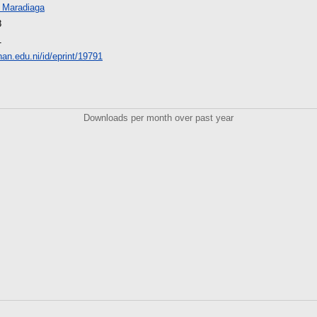
a Maradiaga
8
1
unan.edu.ni/id/eprint/19791
Downloads per month over past year