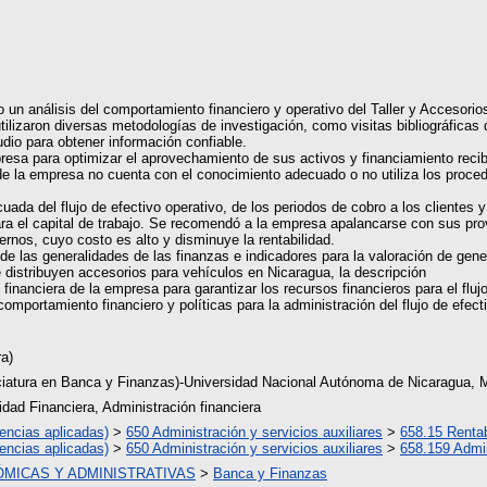
 un análisis del comportamiento financiero y operativo del Taller y Accesorio
tilizaron diversas metodologías de investigación, como visitas bibliográficas 
dio para obtener información confiable.
presa para optimizar el aprovechamiento de sus activos y financiamiento recib
de la empresa no cuenta con el conocimiento adecuado o no utiliza los proced
cuada del flujo de efectivo operativo, de los periodos de cobro a los clientes
ra el capital de trabajo. Se recomendó a la empresa apalancarse con sus pro
rnos, cuyo costo es alto y disminuye la rentabilidad.
de las generalidades de las finanzas e indicadores para la valoración de gene
distribuyen accesorios para vehículos en Nicaragua, la descripción
 financiera de la empresa para garantizar los recursos financieros para el flujo
 comportamiento financiero y políticas para la administración del flujo de efe
ra)
ciatura en Banca y Finanzas)-Universidad Nacional Autónoma de Nicaragua
idad Financiera, Administración financiera
encias aplicadas)
>
650 Administración y servicios auxiliares
>
658.15 Rentab
encias aplicadas)
>
650 Administración y servicios auxiliares
>
658.159 Admin
ÓMICAS Y ADMINISTRATIVAS
>
Banca y Finanzas