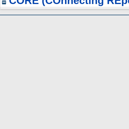
CORE (COnnecting REpo