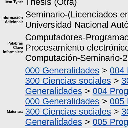
Thesis (Otra)
Item Type:
Seminario-(Licenciados en
Información
Adicional:
Universidad Nacional Au
Computadores-Programació
Palabras
Procesamiento electrónico
Clave
Informales:
Computación-Seminario-
000 Generalidades
>
004 
300 Ciencias sociales
>
3
Generalidades
>
004 Pro
000 Generalidades
>
005 
300 Ciencias sociales
>
3
Materias:
Generalidades
>
005 Pro