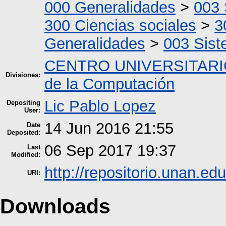
000 Generalidades
>
003 
300 Ciencias sociales
>
3
Generalidades
>
003 Sis
CENTRO UNIVERSITARI
Divisiones:
de la Computación
Lic Pablo Lopez
Depositing
User:
14 Jun 2016 21:55
Date
Deposited:
06 Sep 2017 19:37
Last
Modified:
http://repositorio.unan.edu
URI:
Downloads