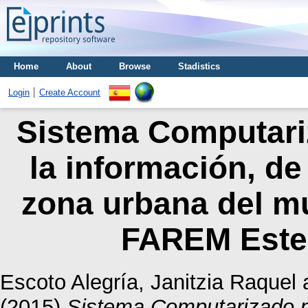
Home
About
Browse
Stadistics
Login
Create Account
Sistema Computariz
la información, de
zona urbana del mun
FAREM Estel
Escoto Alegría, Janitzia Raquel
(2015)
Sistema Computarizado pa