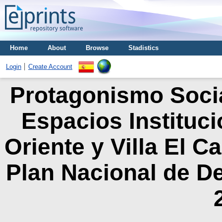
Home
About
Browse
Stadistics
Login
Create Account
Protagonismo Socia
Espacios Instituc
Oriente y Villa El 
Plan Nacional de D