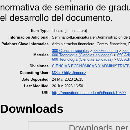
normativa de seminario de gra
el desarrollo del documento.
Item Type:
Thesis (Licenciatura)
Información Adicional:
Seminario-(Licenciatura en Administración 
Palabras Clave Informales:
Administracion financiera, Control financiero, 
300 Ciencias sociales
>
330 Economía
>
352.
Materias:
600 Tecnología (Ciencias aplicadas)
>
650 Adm
600 Tecnología (Ciencias aplicadas)
>
650 Adm
Divisiones:
CIENCIAS ECONÓMICAS Y ADMINISTRATI
Depositing User:
MSc. Odily Jimenez
Date Deposited:
24 Mar 2023 16:15
Last Modified:
26 Jun 2023 16:50
URI:
http://repositorio.unan.edu.ni/id/eprint/19509
Downloads
Downloads per 