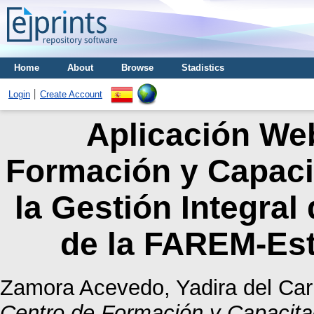
Home
About
Browse
Stadistics
Login
Create Account
Aplicación Web
Formación y Capaci
la Gestión Integral
de la FAREM-Es
Zamora Acevedo, Yadira del Ca
Centro de Formación y Capacita