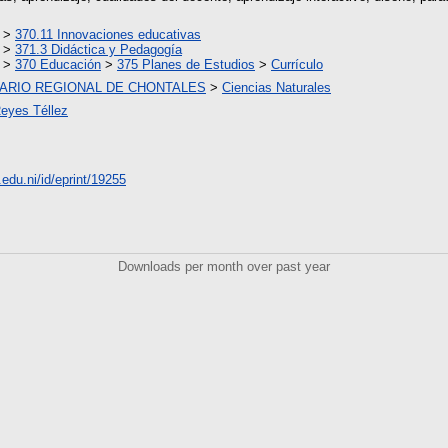
>
370.11 Innovaciones educativas
>
371.3 Didáctica y Pedagogía
>
370 Educación
>
375 Planes de Estudios
>
Currículo
ARIO REGIONAL DE CHONTALES
>
Ciencias Naturales
Reyes Téllez
.edu.ni/id/eprint/19255
Downloads per month over past year