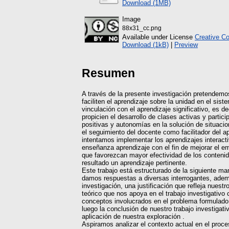
Download (1MB)
Image
88x31_cc.png
Available under License
Creative C
Download (1kB)
|
Preview
Resumen
A través de la presente investigación pretendemos
faciliten el aprendizaje sobre la unidad en el si
vinculación con el aprendizaje significativo, es d
propicien el desarrollo de clases activas y partic
positivas y autonomías en la solución de situaci
el seguimiento del docente como facilitador del ap
intentamos implementar los aprendizajes interact
enseñanza aprendizaje con el fin de mejorar el e
que favorezcan mayor efectividad de los contenid
resultado un aprendizaje pertinente.
Este trabajo está estructurado de la siguiente m
damos respuestas a diversas interrogantes, adem
investigación, una justificación que refleja nuestr
teórico que nos apoya en el trabajo investigativo
conceptos involucrados en el problema formulado,
luego la conclusión de nuestro trabajo investigativo
aplicación de nuestra exploración .
Aspiramos analizar el contexto actual en el proc