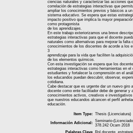
ciencias naturales y caracterizar las acciones que
correlación de estrategias interactivas que perm
ampliar los conocimientos previos y básicos a un
sistema educativo. Se espera que estas estrategi
impacto positivo que implica la mayor preparación 
como protagonista
de los aprendizajes.
En este trabajo exteriorizamos una breve descripc
estrategias interactivas para que el docente pue
naturales como alternativas para mejorar la falta 
conocimientos de los discentes de acorde a los e
3
aprendizaje para la vida que faciliten la adquisic
de los elementos químicos.
Con esta investigación se espera que los docente
estrategias interactivas como herramientas en el
estudiantes y fortalecer la comprensión en el aná
los educandos puedan descubrir, observar, experim
cotidiana.
Cabe destacar que es urgente dar un nuevo giro a 
docente como ente facilitador debe de generar y a
conocimientos activos, creativos e investigativo
que nuestros educandos alcancen el perfil anhelad
educación.
Item Type:
Thesis (Licenciatura)
Seminario-(Licenciad
Información Adicional:
378.242 Ocam 2018
Palabras Clave
Rol docente, estrategi