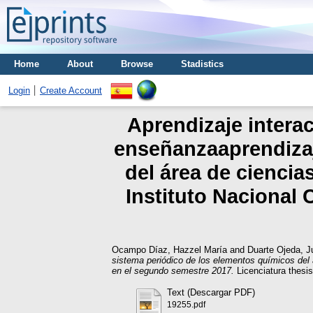
Home
About
Browse
Stadistics
Login
Create Account
Aprendizaje intera
enseñanzaaprendizaj
del área de ciencia
Instituto Naciona
Ocampo Díaz, Hazzel María
and
Duarte Ojeda, J
sistema periódico de los elementos químicos del
en el segundo semestre 2017.
Licenciatura thesi
Text (Descargar PDF)
19255.pdf