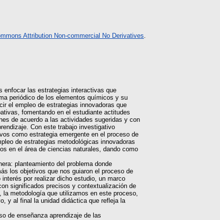
ommons Attribution Non-commercial No Derivatives
.
 enfocar las estrategias interactivas que
stema periódico de los elementos químicos y su
ecir el empleo de estrategias innovadoras que
ipativas, fomentando en el estudiante actitudes
ones de acuerdo a las actividades sugeridas y con
rendizaje. Con este trabajo investigativo
ivos como estrategia emergente en el proceso de
mpleo de estrategias metodológicas innovadoras
os en el área de ciencias naturales, dando como
anera: planteamiento del problema donde
ás los objetivos que nos guiaron el proceso de
o interés por realizar dicho estudio, un marco
 con significados precisos y contextualización de
 la metodología que utilizamos en este proceso,
, y al final la unidad didáctica que refleja la
eso de enseñanza aprendizaje de las