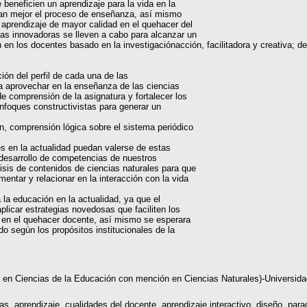
 beneficien un aprendizaje para la vida en la
itan mejor el proceso de enseñanza, así mismo
 aprendizaje de mayor calidad en el quehacer del
as innovadoras se lleven a cabo para alcanzar un
en los docentes basado en la investigaciónacción, facilitadora y creativa; de
ión del perfil de cada una de las
da aprovechar en la enseñanza de las ciencias
de comprensión de la asignatura y fortalecer los
nfoques constructivistas para generar un
ión, comprensión lógica sobre el sistema periódico
s en la actualidad puedan valerse de estas
 desarrollo de competencias de nuestros
lisis de contenidos de ciencias naturales para que
entar y relacionar en la interacción con la vida
la educación en la actualidad, ya que el
plicar estrategias novedosas que faciliten los
s en el quehacer docente, así mismo se esperara
o según los propósitos institucionales de la
o en Ciencias de la Educación con mención en Ciencias Naturales)-Univers
as, aprendizaje, cualidades del docente, aprendizaje interactivo, diseño, par