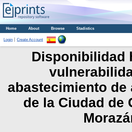
Home
About
Browse
Stadistics
Login
Create Account
Disponibilidad h
vulnerabilid
abastecimiento de 
de la Ciudad de
Morazá