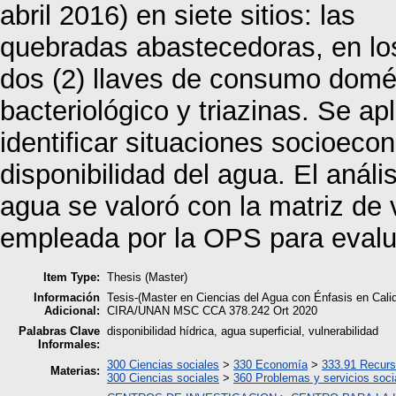
abril 2016) en siete sitios: las
quebradas abastecedoras, en los
dos (2) llaves de consumo domést
bacteriológico y triazinas. Se a
identificar situaciones socioeco
disponibilidad del agua. El análi
agua se valoró con la matriz de 
empleada por la OPS para evalu
Item Type:
Thesis (Master)
Información
Tesis-(Master en Ciencias del Agua con Énfasis en Cali
Adicional:
CIRA/UNAN MSC CCA 378.242 Ort 2020
Palabras Clave
disponibilidad hídrica, agua superficial, vulnerabilidad
Informales:
300 Ciencias sociales
>
330 Economía
>
333.91 Recurs
Materias:
300 Ciencias sociales
>
360 Problemas y servicios soci