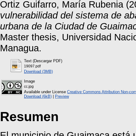
Ortiz Guifarro, María Rubenia
(2
vulnerabilidad del sistema de a
urbana de la Ciudad de Guaima
Master thesis, Universidad Nac
Managua.
Text (Descargar PDF)
19097.pdf
Download (3MB)
Image
cc.jpg
Available under License
Creative Commons Attribution Non-com
Download (6kB)
|
Preview
Resumen
El municipio de Guaimaca está u