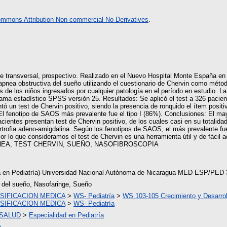
ommons Attribution Non-commercial No Derivatives
.
orte transversal, prospectivo. Realizado en el Nuevo Hospital Monte España e
 apnea obstructiva del sueño utilizando el cuestionario de Chervin como méto
s de los niños ingresados por cualquier patología en el período en estudio. 
ama estadístico SPSS versión 25. Resultados: Se aplicó el test a 326 pacie
ó un test de Chervin positivo, siendo la presencia de ronquido el ítem posit
. El fenotipo de SAOS más prevalente fue el tipo I (86%). Conclusiones: El ma
ientes presentan test de Chervin positivo, de los cuales casi en su totalida
trofia adeno-amigdalina. Según los fenotipos de SAOS, el más prevalente fue 
Por lo que consideramos el test de Chervin es una herramienta útil y de fácil 
 APNEA, TEST CHERVIN, SUEÑO, NASOFIBROSCOPIA
ta en Pediatría)-Universidad Nacional Autónoma de Nicaragua MED ESP/PED 
 del sueño, Nasofaringe, Sueño
SIFICACION MEDICA
>
WS- Pediatría
>
WS 103-105 Crecimiento y Desarrol
SIFICACION MEDICA
>
WS- Pediatría
 SALUD
>
Especialidad en Pediatría
n