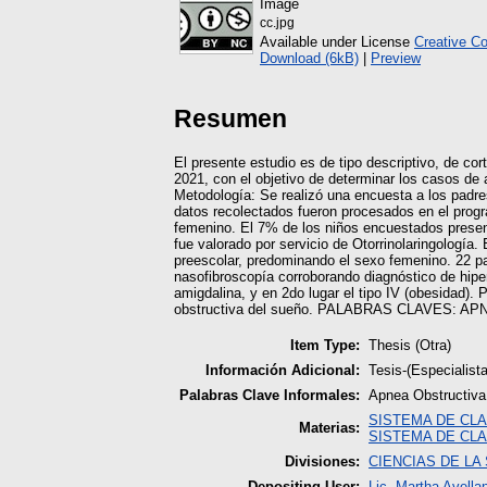
Image
cc.jpg
Available under License
Creative C
Download (6kB)
|
Preview
Resumen
El presente estudio es de tipo descriptivo, de c
2021, con el objetivo de determinar los casos de
Metodología: Se realizó una encuesta a los padre
datos recolectados fueron procesados en el progr
femenino. El 7% de los niños encuestados present
fue valorado por servicio de Otorrinolaringología
preescolar, predominando el sexo femenino. 22 pac
nasofibroscopía corroborando diagnóstico de hiper
amigdalina, y en 2do lugar el tipo IV (obesidad). 
obstructiva del sueño. PALABRAS CLAVES:
Item Type:
Thesis (Otra)
Información Adicional:
Tesis-(Especialis
Palabras Clave Informales:
Apnea Obstructiva
SISTEMA DE CLA
Materias:
SISTEMA DE CLA
Divisiones:
CIENCIAS DE LA
Depositing User:
Lic. Martha Avella