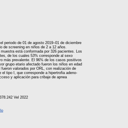
n el periodo de 01 de agosto 2019–01 de diciembre
do de screening en niños de 2 a 12 años.
La muestra está conformada por 326 pacientes. Los
ntes, de los cuales 53% corresponde al sexo
ivo más prevalente. El 96% de los casos positivos
yor grupo etario afectado fueron los niños en edad
d fueron valorados por ORL, con realización de
el tipo I, que corresponde a hipertrofia adeno-
acceso y aplicación para cribaje de apnea
378.242 Vel 2022
lo