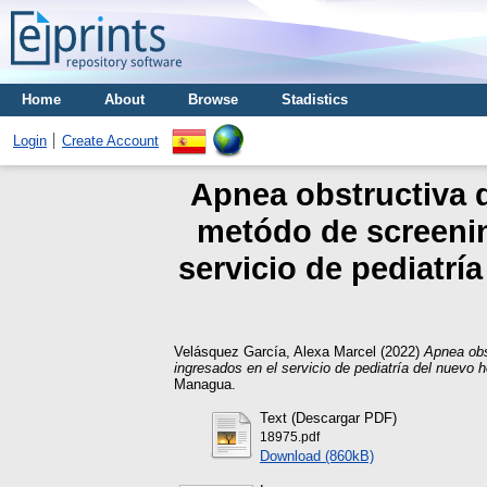
Home
About
Browse
Stadistics
Login
Create Account
Apnea obstructiva d
metódo de screenin
servicio de pediatrí
Velásquez García, Alexa Marcel
(2022)
Apnea obs
ingresados en el servicio de pediatría del nuevo
Managua.
Text (Descargar PDF)
18975.pdf
Download (860kB)