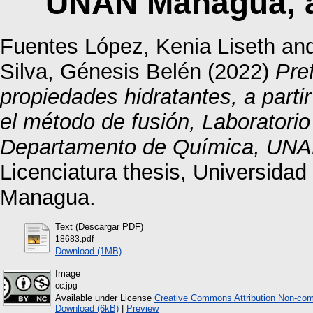
UNAN Managua, a
Fuentes López, Kenia Liseth
an
Silva, Génesis Belén
(2022)
Pre
propiedades hidratantes, a partir
el método de fusión, Laboratori
Departamento de Química, UNA
Licenciatura thesis, Universida
Managua.
Text (Descargar PDF)
18683.pdf
Download (1MB)
Image
cc.jpg
Available under License
Creative Commons Attribution Non-com
Download (6kB)
|
Preview