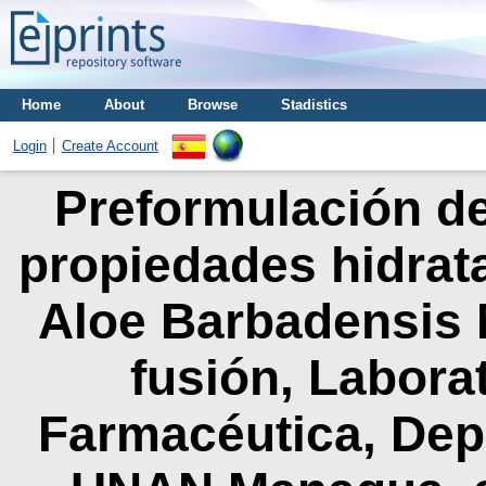
Home
About
Browse
Stadistics
Login
Create Account
Preformulación d
propiedades hidratan
Aloe Barbadensis M
fusión, Labora
Farmacéutica, Dep