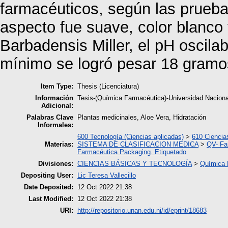
farmacéuticos, según las pruebas
aspecto fue suave, color blanco y
Barbadensis Miller, el pH oscila
mínimo se logró pesar 18 gram
Item Type:
Thesis (Licenciatura)
Información
Tesis-(Química Farmacéutica)-Universidad Nacio
Adicional:
Palabras Clave
Plantas medicinales, Aloe Vera, Hidratación
Informales:
600 Tecnología (Ciencias aplicadas)
>
610 Ciencia
Materias:
SISTEMA DE CLASIFICACION MEDICA
>
QV- Fa
Farmacéutica Packaging. Etiquetado
Divisiones:
CIENCIAS BÁSICAS Y TECNOLOGÍA
>
Química 
Depositing User:
Lic Teresa Vallecillo
Date Deposited:
12 Oct 2022 21:38
Last Modified:
12 Oct 2022 21:38
URI:
http://repositorio.unan.edu.ni/id/eprint/18683