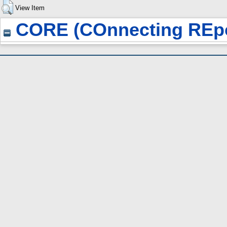
View Item
CORE (COnnecting REpo