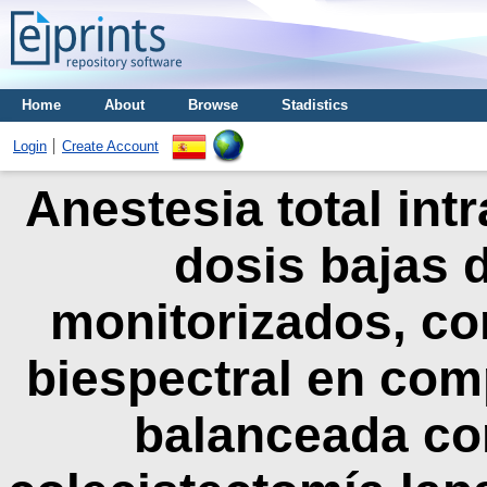
Home
About
Browse
Stadistics
Login
Create Account
Anestesia total int
dosis bajas 
monitorizados, con
biespectral en com
balanceada co