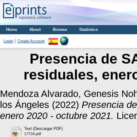
Home
About
Browse
Stadistics
Login
Create Account
Presencia de S
residuales, ener
Mendoza Alvarado, Genesis No
los Ángeles
(2022)
Presencia d
enero 2020 - octubre 2021.
Licen
Text (Descargar PDF)
17734.pdf