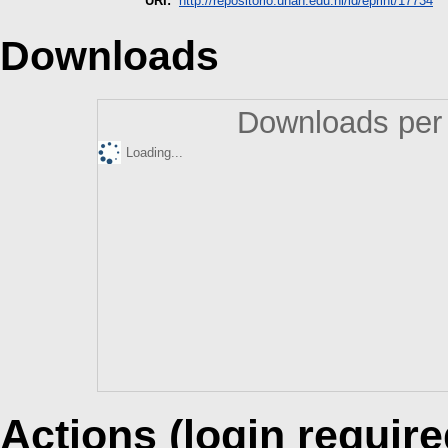
URI:
http://repositorio.unan.edu.ni/id/eprint/17734
Downloads
Downloads per 
Loading...
Actions (login require