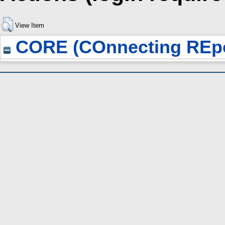
View Item
CORE (COnnecting REpo