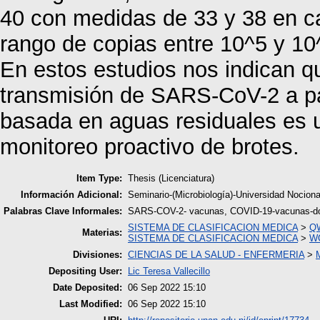
40 con medidas de 33 y 38 en ca
rango de copias entre 10^5 y 10
En estos estudios nos indican q
transmisión de SARS-CoV-2 a par
basada en aguas residuales es 
monitoreo proactivo de brotes.
Item Type:
Thesis (Licenciatura)
Información Adicional:
Seminario-(Microbiología)-Universidad Noci
Palabras Clave Informales:
SARS-COV-2- vacunas, COVID-19-vacunas-dosi
SISTEMA DE CLASIFICACION MEDICA
>
QW
Materias:
SISTEMA DE CLASIFICACION MEDICA
>
WC
Divisiones:
CIENCIAS DE LA SALUD - ENFERMERIA
>
M
Depositing User:
Lic Teresa Vallecillo
Date Deposited:
06 Sep 2022 15:10
Last Modified:
06 Sep 2022 15:10