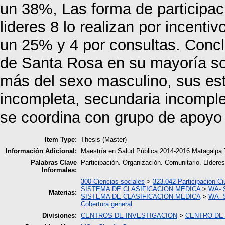
un 38%, Las forma de participac
lideres 8 lo realizan por incent
un 25% y 4 por consultas. Concl
de Santa Rosa en su mayoría s
más del sexo masculino, sus est
incompleta, secundaria incomple
se coordina con grupo de apoyo 
Item Type:
Thesis (Master)
Información Adicional:
Maestría en Salud Pública 2014-2016 Matagalpa 
Palabras Clave
Participación. Organización. Comunitario. Lídere
Informales:
300 Ciencias sociales
>
323.042 Participación C
SISTEMA DE CLASIFICACION MEDICA
>
WA- S
Materias:
SISTEMA DE CLASIFICACION MEDICA
>
WA- S
Cobertura general
Divisiones:
CENTROS DE INVESTIGACION
>
CENTRO DE 