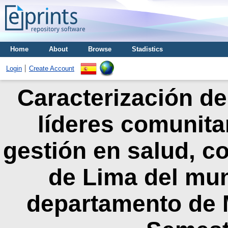
Home
About
Browse
Stadistics
Login
Create Account
Caracterización de 
líderes comunita
gestión en salud, 
de Lima del mun
departamento de M