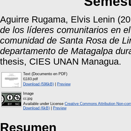
Semest
Aguirre Rugama, Elvis Lenin
(20
de los líderes comunitarios en e
comunidad de Santa Rosa de Lim
departamento de Matagalpa dura
thesis, CIES UNAN Managua.
Text (Documento en PDF)
t1183.pdf
Download (596kB)
|
Preview
Image
cc.jpg
Available under License
Creative Commons Attribution Non-com
Download (6kB)
|
Preview
Resumen