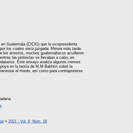
ad en Guatemala (CICIG) que la vicepresidenta
 por los cuales sería juzgada. Meses más tarde,
s de los arrestos, muchos guatemaltecos acudieron
entras las protestas se llevaban a cabo, en
ndatarios. Este ensayo analiza algunos memes
 apoya en la teoría de M.M Bakhtin sobre la
rarrestar el miedo, así como para contraponerse
udadana
s
al
>
2021 - Vol. 8, Núm. 18