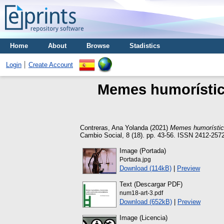
Home
About
Browse
Stadistics
Login
Create Account
Memes humorístico
Contreras, Ana Yolanda
(2021)
Memes humorístico
Cambio Social, 8 (18). pp. 43-56. ISSN 2412-257
Image (Portada)
Portada.jpg
Download (114kB)
|
Preview
Text (Descargar PDF)
num18-art-3.pdf
Download (652kB)
|
Preview
Image (Licencia)