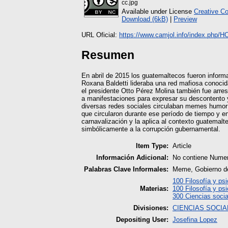
cc.jpg
Available under License
Creative C
Download (6kB)
|
Preview
URL Oficial:
https://www.camjol.info/index.php/HCS
Resumen
En abril de 2015 los guatemaltecos fueron inform
Roxana Baldetti lideraba una red mafiosa conocid
el presidente Otto Pérez Molina también fue arres
a manifestaciones para expresar su descontento y
diversas redes sociales circulaban memes humor
que circularon durante ese período de tiempo y enf
carnavalización y la aplica al contexto guatemal
simbólicamente a la corrupción gubernamental.
Item Type:
Article
Información Adicional:
No contiene Numero
Palabras Clave Informales:
Meme, Gobierno de 
100 Filosofía y psi
Materias:
100 Filosofía y psi
300 Ciencias socia
Divisiones:
CIENCIAS SOCIA
Depositing User:
Josefina Lopez