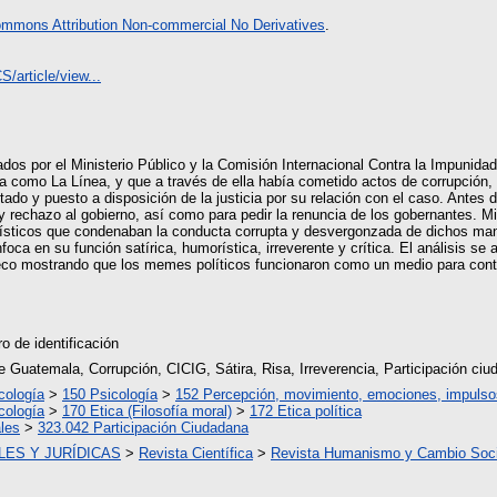
ommons Attribution Non-commercial No Derivatives
.
/article/view...
ados por el Ministerio Público y la Comisión Internacional Contra la Impunid
a como La Línea, y que a través de ella había cometido actos de corrupción,
tado y puesto a disposición de la justicia por su relación con el caso. Ante
 rechazo al gobierno, así como para pedir la renuncia de los gobernantes. Mi
ísticos que condenaban la conducta corrupta y desvergonzada de dichos ma
oca en su función satírica, humorística, irreverente y crítica. El análisis se
teco mostrando que los memes políticos funcionaron como un medio para cont
 de identificación
Guatemala, Corrupción, CICIG, Sátira, Risa, Irreverencia, Participación ci
cología
>
150 Psicología
>
152 Percepción, movimiento, emociones, impulso
cología
>
170 Etica (Filosofía moral)
>
172 Etica política
les
>
323.042 Participación Ciudadana
LES Y JURÍDICAS
>
Revista Científica
>
Revista Humanismo y Cambio Soci