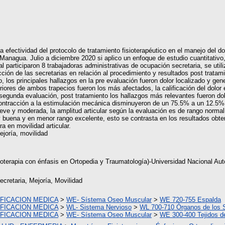
a efectividad del protocolo de tratamiento fisioterapéutico en el manejo del dol
nagua. Julio a diciembre 2020 si aplico un enfoque de estudio cuantitativo, 
al participaron 8 trabajadoras administrativas de ocupación secretaria, se uti
acción de las secretarias en relación al procedimiento y resultados post trata
to, los principales hallazgos en la pre evaluación fueron dolor localizado y ge
riores de ambos trapecios fueron los más afectados, la calificación del dolor 
 segunda evaluación, post tratamiento los hallazgos más relevantes fueron dolo
ontracción a la estimulación mecánica disminuyeron de un 75.5% a un 12.5%,
leve y moderada, la amplitud articular según la evaluación es de rango normal.
y buena y en menor rango excelente, esto se contrasta en los resultados obt
a en movilidad articular.
ejoría, movilidad
sioterapia con énfasis en Ortopedia y Traumatología)-Universidad Naciona
ecretaria, Mejoría, Movilidad
IFICACION MEDICA
>
WE- Sístema Oseo Muscular
>
WE 720-755 Espalda
IFICACION MEDICA
>
WL- Sistema Nervioso
>
WL 700-710 Órganos de los 
IFICACION MEDICA
>
WE- Sístema Oseo Muscular
>
WE 300-400 Tejidos de