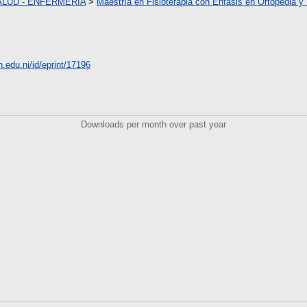
ALUD - ENFERMERIA
>
Maestría en Fisioterapia con Énfasis en Ortopedia y
n.edu.ni/id/eprint/17196
Downloads per month over past year