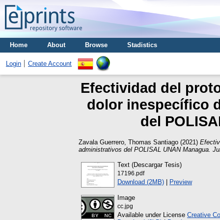
Home
About
Browse
Stadistics
Login
Create Account
Efectividad del prot
dolor inespecífico 
del POLISAL
Zavala Guerrero, Thomas Santiago
(2021)
Efectiv
administrativos del POLISAL UNAN Managua. Julio
Text (Descargar Tesis)
17196.pdf
Download (2MB)
|
Preview
Image
cc.jpg
Available under License
Creative C