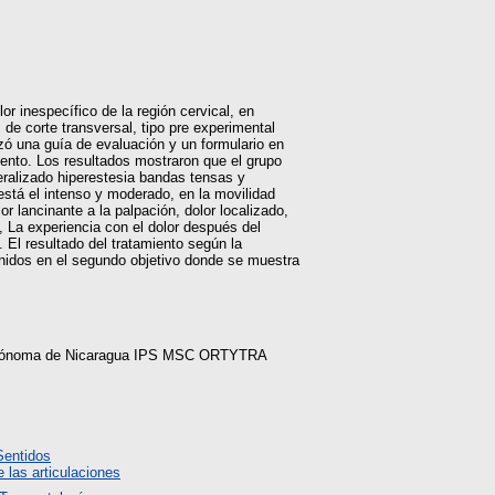
or inespecífico de la región cervical, en
de corte transversal, tipo pre experimental
lizó una guía de evaluación y un formulario en
miento. Los resultados mostraron que el grupo
neralizado hiperestesia bandas tensas y
está el intenso y moderado, en la movilidad
r lancinante a la palpación, dolor localizado,
 La experiencia con el dolor después del
 El resultado del tratamiento según la
enidos en el segundo objetivo donde se muestra
l Autónoma de Nicaragua IPS MSC ORTYTRA
Sentidos
 las articulaciones