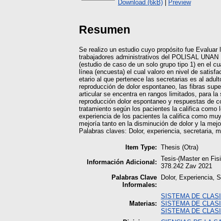
Download (6kB)
|
Preview
Resumen
Se realizo un estudio cuyo propósito fue Evaluar l
trabajadores administrativos del POLISAL UNAN Ma
(estudio de caso de un solo grupo tipo 1) en el cu
línea (encuesta) el cual valoro en nivel de satisf
etario al que pertenece las secretarias es al adul
reproducción de dolor espontaneo, las fibras supe
articular se encentra en rangos limitados, para la
reproducción dolor espontaneo y respuestas de c
tratamiento según los pacientes la califica como 
experiencia de los pacientes la califica como mu
mejoría tanto en la disminución de dolor y la mejor
Palabras claves: Dolor, experiencia, secretaria, m
Item Type:
Thesis (Otra)
Tesis-(Master en Fi
Información Adicional:
378.242 Zav 2021
Palabras Clave
Dolor, Experiencia, S
Informales:
SISTEMA DE CLAS
Materias:
SISTEMA DE CLAS
SISTEMA DE CLAS