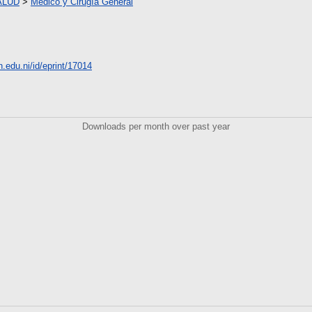
ALUD
>
Medico y Cirugía General
n.edu.ni/id/eprint/17014
Downloads per month over past year