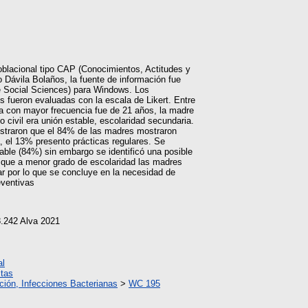
oblacional tipo CAP (Conocimientos, Actitudes y
o Dávila Bolaños, la fuente de información fue
he Social Sciences) para Windows. Los
s fueron evaluadas con la escala de Likert. Entre
da con mayor frecuencia fue de 21 años, la madre
civil era unión estable, escolaridad secundaria.
straron que el 84% de las madres mostraron
, el 13% presento prácticas regulares. Se
able (84%) sin embargo se identificó una posible
có que a menor grado de escolaridad las madres
r por lo que se concluye en la necesidad de
eventivas
8.242 Alva 2021
al
tas
ción, Infecciones Bacterianas
>
WC 195