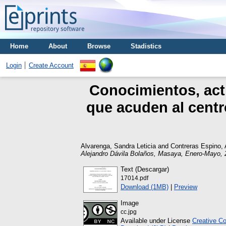
Home
About
Browse
Stadistics
Login
Create Account
Conocimientos, act
que acuden al centr
Alvarenga, Sandra Leticia
and
Contreras Espino, 
Alejandro Dávila Bolaños, Masaya, Enero-Mayo, 
Text (Descargar)
17014.pdf
Download (1MB)
|
Preview
Image
cc.jpg
Available under License
Creative C