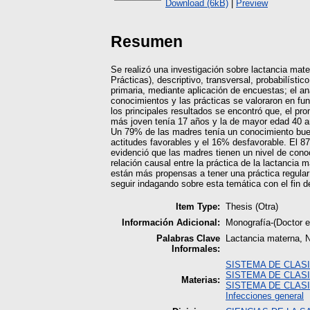
Download (6kB)
|
Preview
Resumen
Se realizó una investigación sobre lactancia mat
Prácticas), descriptivo, transversal, probabilísti
primaria, mediante aplicación de encuestas; el a
conocimientos y las prácticas se valoraron en fun
los principales resultados se encontró que, el p
más joven tenía 17 años y la de mayor edad 40 añ
Un 79% de las madres tenía un conocimiento bue
actitudes favorables y el 16% desfavorable. El 8
evidenció que las madres tienen un nivel de cono
relación causal entre la práctica de la lactancia
están más propensas a tener una práctica regular
seguir indagando sobre esta temática con el fin 
Item Type:
Thesis (Otra)
Información Adicional:
Monografía-(Doctor 
Palabras Clave
Lactancia materna, N
Informales:
SISTEMA DE CLAS
SISTEMA DE CLAS
Materias:
SISTEMA DE CLAS
Infecciones general