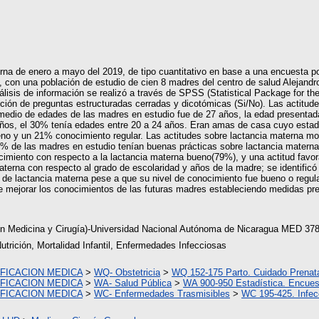
erna de enero a mayo del 2019, de tipo cuantitativo en base a una encuesta p
co, con una población de estudio de cien 8 madres del centro de salud Alejandr
nálisis de información se realizó a través de SPSS (Statistical Package for t
ción de preguntas estructuradas cerradas y dicotómicas (Si/No). Las actitude
romedio de edades de las madres en estudio fue de 27 años, la edad presenta
os, el 30% tenía edades entre 20 a 24 años. Eran amas de casa cuyo estado 
no y un 21% conocimiento regular. Las actitudes sobre lactancia materna mo
7% de las madres en estudio tenían buenas prácticas sobre lactancia materna
cimiento con respecto a la lactancia materna bueno(79%), y una actitud favor
 materna con respecto al grado de escolaridad y años de la madre; se identifi
 de lactancia materna pese a que su nivel de conocimiento fue bueno o regula
de mejorar los conocimientos de las futuras madres estableciendo medidas pr
en Medicina y Cirugía)-Universidad Nacional Autónoma de Nicaragua MED 37
utrición, Mortalidad Infantil, Enfermedades Infecciosas
IFICACION MEDICA
>
WQ- Obstetricia
>
WQ 152-175 Parto. Cuidado Prenat
IFICACION MEDICA
>
WA- Salud Pública
>
WA 900-950 Estadística. Encues
IFICACION MEDICA
>
WC- Enfermedades Trasmisibles
>
WC 195-425. Infec