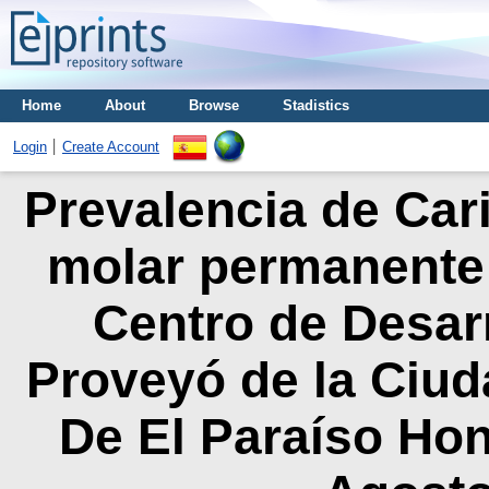
Home
About
Browse
Stadistics
Login
Create Account
Prevalencia de Cari
molar permanente 
Centro de Desarr
Proveyó de la Ciud
De El Paraíso Hon