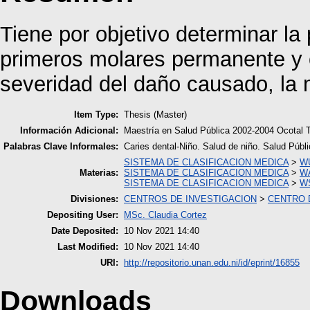
Tiene por objetivo determinar la 
primeros molares permanente y ot
severidad del daño causado, la 
Item Type:
Thesis (Master)
Información Adicional:
Maestría en Salud Pública 2002-2004 Ocotal T
Palabras Clave Informales:
Caries dental-Niño. Salud de niño. Salud Púb
SISTEMA DE CLASIFICACION MEDICA
>
WU
Materias:
SISTEMA DE CLASIFICACION MEDICA
>
WA
SISTEMA DE CLASIFICACION MEDICA
>
WS
Divisiones:
CENTROS DE INVESTIGACION
>
CENTRO D
Depositing User:
MSc. Claudia Cortez
Date Deposited:
10 Nov 2021 14:40
Last Modified:
10 Nov 2021 14:40
URI:
http://repositorio.unan.edu.ni/id/eprint/16855
Downloads