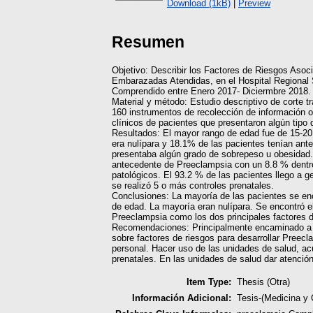
Download (1kB)
|
Preview
Resumen
Objetivo: Describir los Factores de Riesgos Aso
Embarazadas Atendidas, en el Hospital Regional S
Comprendido entre Enero 2017- Diciermbre 2018.
Material y método: Estudio descriptivo de corte tr
160 instrumentos de recolección de información o
clínicos de pacientes que presentaron algún tipo
Resultados: El mayor rango de edad fue de 15-2
era nulípara y 18.1% de las pacientes tenían ant
presentaba algún grado de sobrepeso u obesidad.
antecedente de Preeclampsia con un 8.8 % dentr
patológicos. El 93.2 % de las pacientes llego a g
se realizó 5 o más controles prenatales.
Conclusiones: La mayoría de las pacientes se en
de edad. La mayoría eran nulípara. Se encontró e
Preeclampsia como los dos principales factores d
Recomendaciones: Principalmente encaminado a l
sobre factores de riesgos para desarrollar Preec
personal. Hacer uso de las unidades de salud, ac
prenatales. En las unidades de salud dar atenció
Item Type:
Thesis (Otra)
Información Adicional:
Tesis-(Medicina y