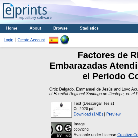
Home
About
Browse
Stadistics
Login
Create Account
Factores de R
Embarazadas Atendid
el Periodo C
Ortiz Delgado, Emmanuel de Jesús
and
Lovo Acu
el Hospital Regional Santiago de Jinotepe, en el
Text (Descargar Tesis)
Ort 2020.pdf
Download (1MB)
|
Preview
Image
copy.png
Available under License
Creative C