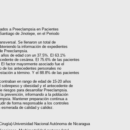
ciados a Preeclampsia en Pacientes
antiago de Jinotepe, en el Periodo
ansversal. Se llenaron un total de
bteniendo la información de expedientes
 de Preeclampsia.
0 años de edad con un 37.5%. El 63.1%
ecedente de cesárea. El 75.6% de las pacientes
 El factor mayormente asociado fue el
o de los antecedentes personales no
estación a término. Y el 88.8% de las pacientes
contraban en rango de edad de 15-20 años
l sobrepeso y obesidad y el antecedente de
e riesgos para desarrollar Preeclampsia.
a prevención, informando a la población
lampsia. Mantener preparación continua a
udir de forma responsable a los controles
n esmerada de calidad y calidez.
 Cirugía)-Universidad Nacional Autónoma de Nicaragua