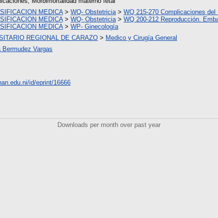
icaciones, Morbimortalidad materno fetal
SIFICACION MEDICA
>
WQ- Obstetricia
>
WQ 215-270 Complicaciones del
SIFICACION MEDICA
>
WQ- Obstetricia
>
WQ 200-212 Reproducción. Emb
SIFICACION MEDICA
>
WP- Ginecología
SITARIO REGIONAL DE CARAZO
>
Medico y Cirugía General
la Bermudez Vargas
unan.edu.ni/id/eprint/16666
Downloads per month over past year