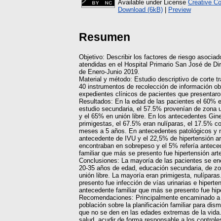
Available under License
Creative C
Download (6kB)
|
Preview
Resumen
Objetivo: Describir los factores de riesgo asocia
atendidas en el Hospital Primario San José de Di
de Enero-Junio 2019.
Material y método: Estudio descriptivo de corte tr
40 instrumentos de recolección de información ob
expedientes clínicos de pacientes que presentar
Resultados: En la edad de las pacientes el 60% 
estudio secundaria, el 57.5% provenían de zona
y el 65% en unión libre. En los antecedentes Gin
primigestas, el 67.5% eran nulíparas, el 17.5% co
meses a 5 años. En antecedentes patológicos y n
antecedente de IVU y el 22,5% de hipertensión ar
encontraban en sobrepeso y el 5% refería antece
familiar que más se presento fue hipertensión arte
Conclusiones: La mayoría de las pacientes se en
20-35 años de edad, educación secundaria, de z
unión libre. La mayoría eran primigesta, nulípar
presento fue infección de vías urinarias e hiperten
antecedente familiar que más se presento fue hiper
Recomendaciones: Principalmente encaminado a l
población sobre la planificación familiar para di
que no se den en las edades extremas de la vida
salud, acudir de forma responsable a los controle