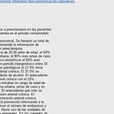
ommons Attribution Non-commercial No Derivatives
.
dos a preeclampsia en las pacientes
riamba en el periodo comprendido
ansversal. Se llenaron un total de
teniendo la información de
on preeclampsia.
era de 20-35 años de edad, el 60%
 urbana, el 80% eran amas de casa
eco-obstétricos el 65% eran
n periodo intergenésico entre 18
o patológicos el 27.5% tenía
terial crónica. El 37.5% se
dente de alcohol. El antecedente
rial crónica con el 15%.
contraban en rango de edad de
ona urbana, amas de casa y en
as. El antecedente que más se
sión arterial crónica. El
tensión arterial crónica.
a prevención informando a la
sminuir el número de embarazos y
. Hacer uso de las unidades de
s prenatales. En las unidades de