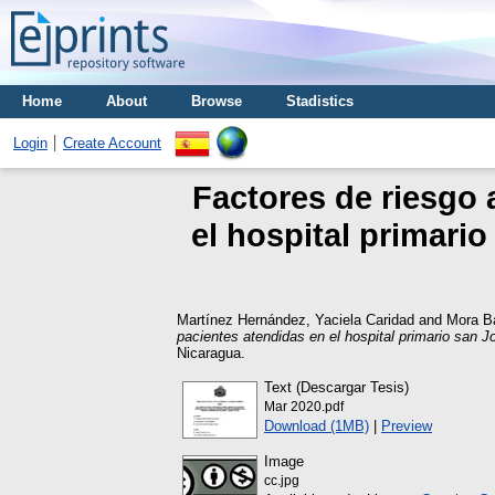
Home
About
Browse
Stadistics
Login
Create Account
Factores de riesgo
el hospital primari
Martínez Hernández, Yaciela Caridad
and
Mora Ba
pacientes atendidas en el hospital primario san 
Nicaragua.
Text (Descargar Tesis)
Mar 2020.pdf
Download (1MB)
|
Preview
Image
cc.jpg