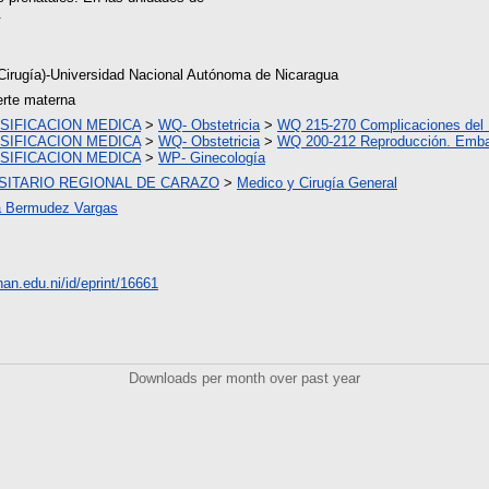
.
 Cirugía)-Universidad Nacional Autónoma de Nicaragua
rte materna
SIFICACION MEDICA
>
WQ- Obstetricia
>
WQ 215-270 Complicaciones del
SIFICACION MEDICA
>
WQ- Obstetricia
>
WQ 200-212 Reproducción. Emb
SIFICACION MEDICA
>
WP- Ginecología
SITARIO REGIONAL DE CARAZO
>
Medico y Cirugía General
la Bermudez Vargas
unan.edu.ni/id/eprint/16661
Downloads per month over past year