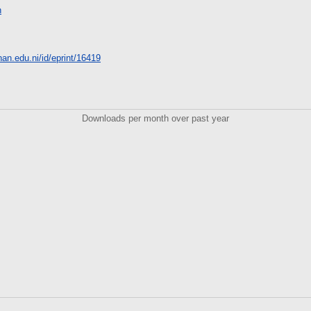
n
unan.edu.ni/id/eprint/16419
Downloads per month over past year