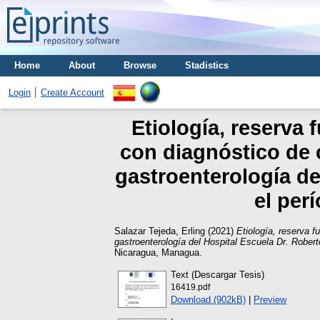
Home
About
Browse
Stadistics
Login
Create Account
Etiología, reserva 
con diagnóstico de c
gastroenterología de
el per
Salazar Tejeda, Erling
(2021)
Etiología, reserva f
gastroenterología del Hospital Escuela Dr. Rober
Nicaragua, Managua.
Text (Descargar Tesis)
16419.pdf
Download (902kB)
|
Preview