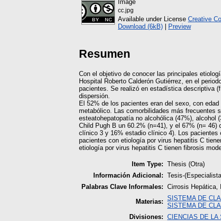
Image
cc.jpg
Available under License
Creative C
Download (6kB)
|
Preview
Resumen
Con el objetivo de conocer las principales etiolog
Hospital Roberto Calderón Gutiérrez, en el period
pacientes. Se realizó en estadística descriptiva (
dispersión.
El 52% de los pacientes eran del sexo, con edad
metabólico. Las comorbilidades más frecuentes so
esteatohepatopatía no alcohólica (47%), alcohol (3
Child Pugh B un 60.2% (n=41), y el 67% (n= 46) 
clínico 3 y 16% estadio clínico 4). Los paciente
pacientes con etiología por virus hepatitis C tie
etiología por virus hepatitis C tienen fibrosis mo
Item Type:
Thesis (Otra)
Información Adicional:
Tesis-(Especialis
Palabras Clave Informales:
Cirrosis Hepática, 
SISTEMA DE CLA
Materias:
SISTEMA DE CLA
Divisiones:
CIENCIAS DE LA