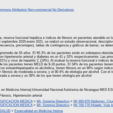
ommons Attribution Non-commercial No Derivatives
.
ía, reserva funcional hepática e índices de fibrosis en pacientes atendido en l
o septiembre 2020-enero 2021, se realizó un estudio observacional, descriptiv
frecuencia, porcentajes), tablas de contingencia y gráficos de barras; se dete
 promedio de 55 años. El 85.3% de los pacientes están en sobrepeso-obesida
n hipertensión arterial y diabetes en un 41 y 32% respectivamente. Las prin
1%) y virus de hepatitis C (19%). Al evaluar la reserva funcional e índices d
de los pacientes tienen MELD de 9-18 puntos. El 34% de los pacientes tien
s con esteatohepatopatía no alcohólica, tienen fibrosis en un 90% según índi
nen fibrosis de moderada a severa; y el 90.4% de etiología por alcohol. Con el
derada a severa y un 38% de los que tienen etiología por alcohol
ta en Medicina Interna)-Universidad Nacional Autónoma de Nicaragua MED 
Fibrosis, Hipertensión arterial
SIFICACION MEDICA
>
WI- Sistema Digestivo
>
WI 900-970 Abdomen. Ciru
SIFICACION MEDICA
>
WI- Sistema Digestivo
>
WI 700-770 Hígado. Vías bi
 SALUD
>
Especialidad en Medicina Interna