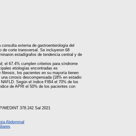
a consulta externa de gastroenterología del
o de corte transversal. Se incluyeron 68
rminaron estadígrafos de tendencia central y de
d; el 67.4% cumplen criterios para síndrome
cipales etiologías encontradas es
e fibrosis, los pacientes en su mayoría tienen
en una cirrosis descompensada (18% en estadio
ce NAFLD. Según el índice FIB4 el 70% de los
 índice de APRI el 50% de los pacientes con
ESP/MEDINT 378.242 Sal 2021
gía Abdominal
liares