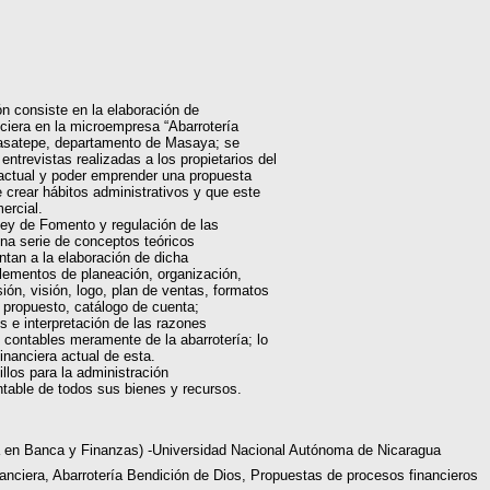
n consiste en la elaboración de
ciera en la microempresa “Abarrotería
Masatepe, departamento de Masaya; se
ntrevistas realizadas a los propietarios del
 actual y poder emprender una propuesta
de crear hábitos administrativos y que este
ercial.
Ley de Fomento y regulación de las
na serie de conceptos teóricos
ntan a la elaboración de dicha
elementos de planeación, organización,
sión, visión, logo, plan de ventas, formatos
 propuesto, catálogo de cuenta;
s e interpretación de las razones
 contables meramente de la abarrotería; lo
financiera actual de esta.
llos para la administración
ntable de todos sus bienes y recursos.
ra en Banca y Finanzas) -Universidad Nacional Autónoma de Nicaragua
anciera, Abarrotería Bendición de Dios, Propuestas de procesos financieros