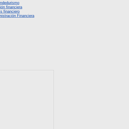
endedurismo
ión financiera
s financiero
istración Financiera