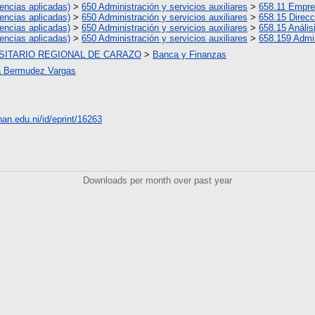
encias aplicadas)
>
650 Administración y servicios auxiliares
>
658.11 Empr
encias aplicadas)
>
650 Administración y servicios auxiliares
>
658.15 Direcc
encias aplicadas)
>
650 Administración y servicios auxiliares
>
658.15 Análisi
encias aplicadas)
>
650 Administración y servicios auxiliares
>
658.159 Admin
SITARIO REGIONAL DE CARAZO
>
Banca y Finanzas
la Bermudez Vargas
unan.edu.ni/id/eprint/16263
Downloads per month over past year