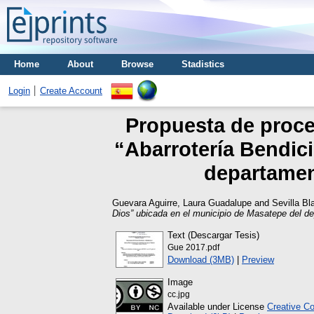
Home
About
Browse
Stadistics
Login
Create Account
Propuesta de proce
“Abarrotería Bendic
departamen
Guevara Aguirre, Laura Guadalupe
and
Sevilla Bl
Dios” ubicada en el municipio de Masatepe del d
Text (Descargar Tesis)
Gue 2017.pdf
Download (3MB)
|
Preview
Image
cc.jpg
Available under License
Creative C