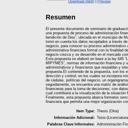
Download (6kB)
|
Preview
Resumen
El presente documento de seminario de graduació
una propuesta de proceso de administración finan
bendición de Dios”, ubicada en el municipio de 
tomó en cuenta los datos recopilados a través de e
negocio, para conocer su proceso administrativo
administrativa financiera formal con la finalidad 
negocio crezca y se desarrolle en el mercado com
Esta propuesta se elaboró en base a la ley 645 “
MIPYMES”, normas de información financiera y u
administrativos y financieros que respaldan y orie
propuesta.El contenido de la propuesta, son los 
dirección y control; en los cuales se incorpora mi
de cédulas, políticas del negocio, un organigrama
seguidamente, se encuentra una matriz de análisi
financieras para la toma de decisiones; con datos
cual contribuirá a la visualización de la situación 
Finalmente, esta propuesta abarca formatos senci
financiera que permita una mejor organización co
Item Type:
Thesis (Otra)
Información Adicional:
Tesis-(Licenciatu
Palabras Clave Informales:
Administración Fin