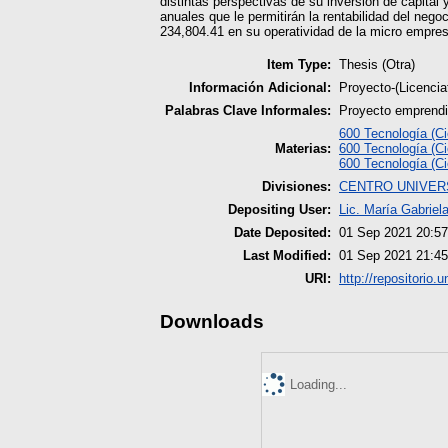
distintas perspectivas de su inversión de capital
anuales que le permitirán la rentabilidad del nego
234,804.41 en su operatividad de la micro empr
Item Type:
Thesis (Otra)
Información Adicional:
Proyecto-(Licenci
Palabras Clave Informales:
Proyecto emprendi
600 Tecnología (Ci
Materias:
600 Tecnología (Ci
600 Tecnología (Ci
Divisiones:
CENTRO UNIVER
Depositing User:
Lic. María Gabrie
Date Deposited:
01 Sep 2021 20:57
Last Modified:
01 Sep 2021 21:45
URI:
http://repositorio.
Downloads
Loading...