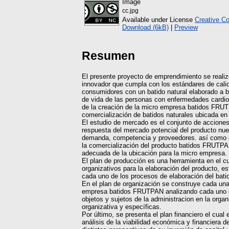
Image
cc.jpg
Available under License
Creative C
Download (6kB)
|
Preview
Resumen
El presente proyecto de emprendimiento se realizó
innovador que cumpla con los estándares de calid
consumidores con un batido natural elaborado a b
de vida de las personas con enfermedades cardiov
de la creación de la micro empresa batidos FRU
comercialización de batidos naturales ubicada en
El estudio de mercado es el conjunto de acciones
respuesta del mercado potencial del producto nuev
demanda, competencia y proveedores. así como el 
la comercialización del producto batidos FRUTPAN
adecuada de la ubicación para la micro empresa.
El plan de producción es una herramienta en el cu
organizativos para la elaboración del producto, e
cada uno de los procesos de elaboración del batid
En el plan de organización se construye cada una
empresa batidos FRUTPAN analizando cada uno de
objetos y sujetos de la administracion en la org
organizativa y específicas.
Por último, se presenta el plan financiero el cual
análisis de la viabilidad económica y financiera