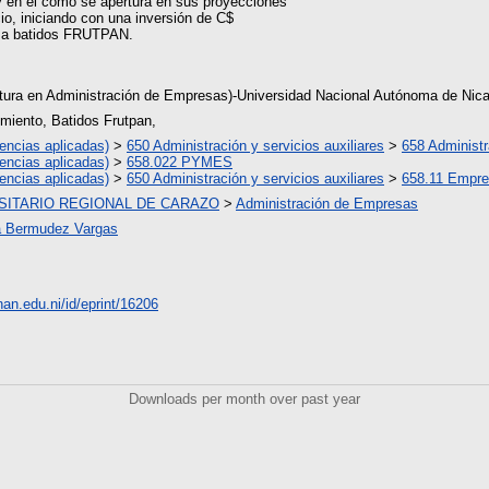
 y en el cómo se apertura en sus proyecciones
cio, iniciando con una inversión de C$
esa batidos FRUTPAN.
atura en Administración de Empresas)-Universidad Nacional Autónoma de Nic
miento, Batidos Frutpan,
encias aplicadas)
>
650 Administración y servicios auxiliares
>
658 Administ
encias aplicadas)
>
658.022 PYMES
encias aplicadas)
>
650 Administración y servicios auxiliares
>
658.11 Empr
SITARIO REGIONAL DE CARAZO
>
Administración de Empresas
la Bermudez Vargas
unan.edu.ni/id/eprint/16206
Downloads per month over past year