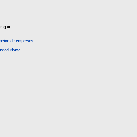
aragua
ración de empresas
endedurismo