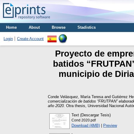
Home
About
Browse
Stadistics
Login
Create Account
Proyecto de empren
batidos “FRUTPAN” 
municipio de Diri
Conde Velásquez, María Teresa
and
Gutiérrez He
comercialización de batidos “FRUTPAN” elaborado
año 2020.
Otra thesis, Universidad Nacional Aut
Text (Descargar Tesis)
Cond 2020.pdf
Download (4MB)
|
Preview