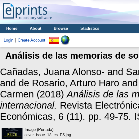
Home
About
Browse
Stadistics
Login
Create Account
Análisis de las memorias de so
Cañadas, Juana Alonso-
and
Sa
and
de Rosario, Arturo Haro
an
Carmen
(2018)
Análisis de las 
internacional.
Revista Electrónic
Económicas, 6 (11). pp. 49-75.
Image (Portada)
cover_issue_18_es_ES.jpg