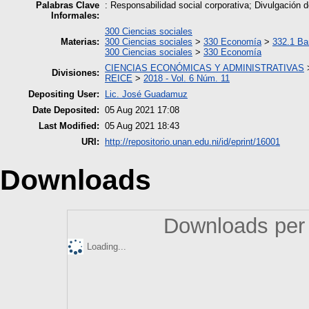
Palabras Clave
: Responsabilidad social corporativa; Divulgación
Informales:
300 Ciencias sociales
Materias:
300 Ciencias sociales
>
330 Economía
>
332.1 Ba
300 Ciencias sociales
>
330 Economía
CIENCIAS ECONÓMICAS Y ADMINISTRATIVAS
Divisiones:
REICE
>
2018 - Vol. 6 Núm. 11
Depositing User:
Lic. José Guadamuz
Date Deposited:
05 Aug 2021 17:08
Last Modified:
05 Aug 2021 18:43
URI:
http://repositorio.unan.edu.ni/id/eprint/16001
Downloads
Downloads per 
Loading...