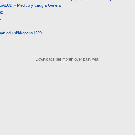
 SALUD
>
Medico y Cirugía General
ez
6
unan.edu.ni/id/eprint/1559
Downloads per month over past year