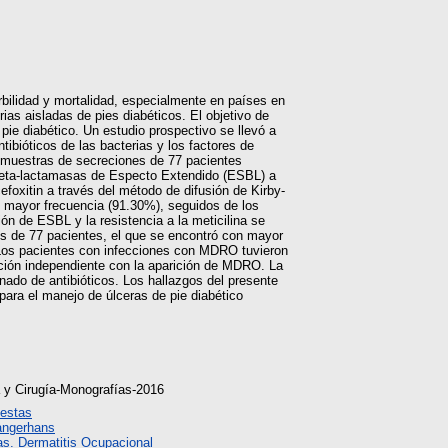
bilidad y mortalidad, especialmente en países en
ias aisladas de pies diabéticos. El objetivo de
pie diabético. Un estudio prospectivo se llevó a
ntibióticos de las bacterias y los factores de
 muestras de secreciones de 77 pacientes
e Beta-lactamasas de Especto Extendido (ESBL) a
foxitin a través del método de difusión de Kirby-
n mayor frecuencia (91.30%), seguidos de los
ón de ESBL y la resistencia a la meticilina se
os de 77 pacientes, el que se encontró con mayor
 Los pacientes con infecciones con MDRO tuvieron
ción independiente con la aparición de MDRO. La
ado de antibióticos. Los hallazgos del presente
para el manejo de úlceras de pie diabético
a y Cirugía-Monografías-2016
uestas
angerhans
s. Dermatitis Ocupacional