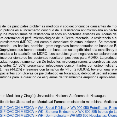
uno de los principales problemas médicos y socioeconómicos causantes de mor
pública es el incremento continuo de la resistencia antimicrobiana en bacter
co y los mecanismos de resistencia usados en bacterias aisladas en úlceras de 
 determinar el perfil microbiológico de la úlcera infectada, la resistencia a a
goresistentes (MDRO), así como el desenlace de estas lesiones. Se tomaron
nfectado. Los bacilos, aerobios, gram-negativos fueron testados en busca d
aphylococcus fueron testadas en busca de susceptibilidad a la oxacilina y ce
cionados a la aparición de MDRO. Los aerobios gram negativos se aislaron co
inco por ciento de los pacientes resultaron positivos para MDRO. La producci
adas, respectivamente. viii De todos los microorganismos anaerobios aislad
pacientes (14.30%) presentaron infecciones concomitantes con osteomielitis.
(P1 mes (44.2%) y lesiones con tamaños de >4 cm2 (68.9%), tuvieron una rela
cientes con úlceras de pie diabético en Nicaragua, debido al uso indiscrimin
centricos para la creación de esquemas de tratamientos empíricos apropiados 
r en Medicina y Cirugía)-Universidad Nacional Autónoma de Nicaragua
dio clínico Ulcera del pie Mortalidad Farmacorresistencia microbiana Medicin
SIFICACION MEDICA
>
WA- Salud Pública
>
WA 900-950 Estadística. Enc
SIFICACION MEDICA
>
WK- Sistema Endocrino
>
WK 800-885 Islotes de L
SIFICACION MEDICA
>
WR- Dermatología
>
WR 500-600 Neoplasias. Úlcera