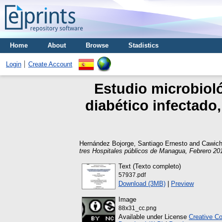
Home
About
Browse
Stadistics
Login
Create Account
Estudio microbioló
diabético infectado
Hernández Bojorge, Santiago Ernesto
and
Cawich,
tres Hospitales públicos de Managua, Febrero 2
Text (Texto completo)
57937.pdf
Download (3MB)
|
Preview
Image
88x31_cc.png
Available under License
Creative C