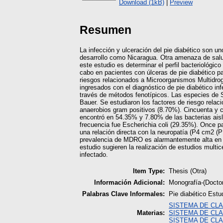
Download (1kB)
|
Preview
Resumen
La infección y ulceración del pie diabético son 
desarrollo como Nicaragua. Otra amenaza de salud 
este estudio es determinar el perfil bacteriológi
cabo en pacientes con úlceras de pie diabético para
riesgos relacionados a Microorganismos Multidro
ingresados con el diagnóstico de pie diabético i
través de métodos fenotípicos. Las especies de St
Bauer. Se estudiaron los factores de riesgo rela
anaerobios gram positivos (8.70%). Cincuenta y c
encontró en 54.35% y 7.80% de las bacterias aisl
frecuencia fue Escherichia coli (29.35%). Once 
una relación directa con la neuropatía (P4 cm2 
prevalencia de MDRO es alarmantemente alta en pa
estudio sugieren la realización de estudios multi
infectado.
Item Type:
Thesis (Otra)
Información Adicional:
Monografía-(Docto
Palabras Clave Informales:
Pie diabético Estu
SISTEMA DE CLA
Materias:
SISTEMA DE CLA
SISTEMA DE CLA