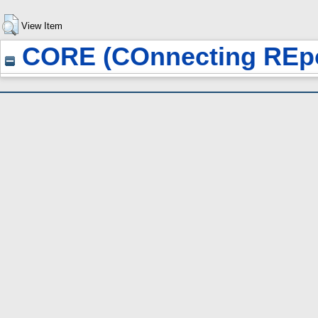
View Item
CORE (COnnecting REpo