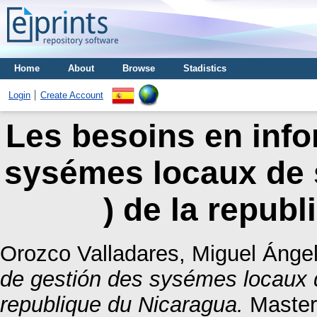
Home
About
Browse
Stadistics
Login
Create Account
Les besoins en info
sysémes locaux de s
) de la repub
Orozco Valladares, Miguel Ánge
de gestión des sysémes locaux d
republique du Nicaragua.
Master