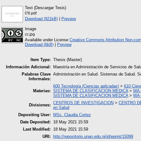
Text (Descargar Tesis)
t76.pdf
Download (921kB)
|
Preview
Image
cc.jpg
Available under License
Creative Commons Attribution Non-com
Download (6kB)
|
Preview
Item Type:
Thesis (Master)
Información Adicional:
Maestría en Administración de Servicios de Sa
Palabras Clave
Administración en Salud. Sistemas de Salud. Se
Informales:
600 Tecnología (Ciencias aplicadas)
>
610 Cien
Materias:
SISTEMA DE CLASIFICACION MEDICA
>
WA-
SISTEMA DE CLASIFICACION MEDICA
>
WA-
CENTROS DE INVESTIGACION
>
CENTRO DE
Divisiones:
en Salud
Depositing User:
MSc. Claudia Cortez
Date Deposited:
18 May 2021 15:59
Last Modified:
18 May 2021 15:59
URI:
http://repositorio.unan.edu.ni/id/eprint/15099