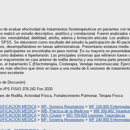
vo de evaluar efectividad de tratamientos fisioterapéuticos en pacientes con le
Se realizó un estudio descriptivo, analítico y correlacional. Fueron analizado
ión, inestabilidad, debilidad, atrofia, edema y limitación articular. Los análisi
y SPSS. Se obtuvieron como resultado del estudio la participación de 40 pac
os, desempeñándose en tareas administrativas. Presentaron estatura media 
os participantes se encontraba en peso normal. En su mayoría no presentaban 
mo diabetes e hipertensión. Los principales síntomas que refirieron fueron dol
or mayormente en cara anterior de rodilla derecha y una mínima parte presentó 
, el tratamiento C (Electroterapia, Crioterapia, Vendaje neuromuscular, Ejerc
es más efectivo que otros en base a una media de 6 sesiones de tratamiento,
como excelente
o de Discusión)
ión IPS FISIO 378.242 Fon 2020
es de Rodilla, Actividad Física, Fortalecimiento Pulmonar, Terapia Física
SIFICACION MEDICA
>
WF- Sistema Respiratorio
>
WF 140-900 Enfermedades
SIFICACION MEDICA
>
WB- Práctica de la Medicina
>
WB 300-962 Terapéut
SIFICACION MEDICA
>
WO- Cirugía
>
WO 700-820 Lesiones Traumáticas
SIFICACION MEDICA
>
WF- Sistema Respiratorio
>
WF 140-900 Enfermedades