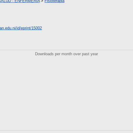
SALUD - ENFERMERIA
>
Fisioterapia
nan.edu.ni/id/eprint/15002
Downloads per month over past year