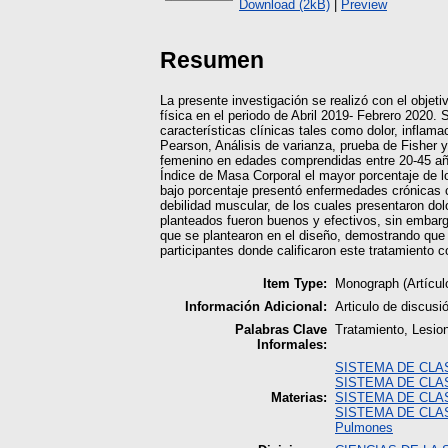
Download (2kB)
|
Preview
Resumen
La presente investigación se realizó con el objeti
física en el periodo de Abril 2019- Febrero 2020. 
características clínicas tales como dolor, inflamac
Pearson, Análisis de varianza, prueba de Fisher 
femenino en edades comprendidas entre 20-45 añ
Índice de Masa Corporal el mayor porcentaje de l
bajo porcentaje presentó enfermedades crónicas co
debilidad muscular, de los cuales presentaron dol
planteados fueron buenos y efectivos, sin embargo
que se plantearon en el diseño, demostrando que 
participantes donde calificaron este tratamiento 
Item Type:
Monograph (Artícul
Información Adicional:
Articulo de discus
Palabras Clave
Tratamiento, Lesion
Informales:
SISTEMA DE CLA
SISTEMA DE CLA
Materias:
SISTEMA DE CLA
SISTEMA DE CLA
Pulmones