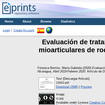
Home
About
Browse
Stadistics
Login
Create Account
Evaluación de trata
mioarticulares de ro
Fonseca Berríos, María Gabriela
(2020)
Evaluació
Nicaragua, Abril 2019-Febrero 2020.
Artículo de 
Text (Descargar Articulo)
15002.pdf
Download (2MB)
|
Preview
Image
cc.jpg
Available under License
Creative C