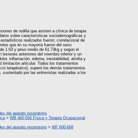
siones de rodilla que asisten a clínica de terapia
s datos sobre características sociodemográficas y
s estadísticos realizados fueron; correlacional de
ientes que en su mayoría fueron del sexo
de 1.63 y peso medio de 61.73kg y según el
lesiones anteriores del miembro inferior y un
or, inflamación, edema, inestabilidad, atrofia y
limitación articular. Todos los tratamientos
icio terapéutico), superó los demás tratamientos
 sustentado por las entrevistas realizadas a los
 del aparato respiratorio
ica
>
WB 460-556 Física y Terapia Ocupacional
 del aparato respiratorio
>
WF 600-668