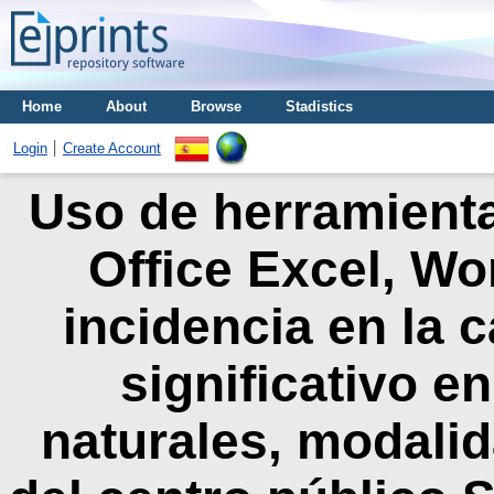
Home
About
Browse
Stadistics
Login
Create Account
Uso de herramienta
Office Excel, Wo
incidencia en la c
significativo en
naturales, modalid