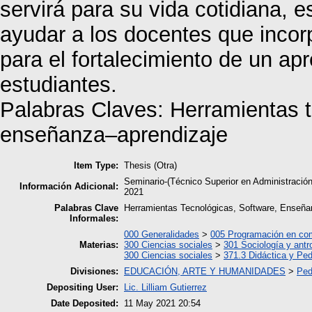
servirá para su vida cotidiana, 
ayudar a los docentes que incor
para el fortalecimiento de un apr
estudiantes.
Palabras Claves: Herramientas t
enseñanza–aprendizaje
Item Type:
Thesis (Otra)
Seminario-(Técnico Superior en Administraci
Información Adicional:
2021
Palabras Clave
Herramientas Tecnológicas, Software, Enseña
Informales:
000 Generalidades
>
005 Programación en co
Materias:
300 Ciencias sociales
>
301 Sociología y antr
300 Ciencias sociales
>
371.3 Didáctica y Pe
Divisiones:
EDUCACIÓN, ARTE Y HUMANIDADES
>
Ped
Depositing User:
Lic. Lilliam Gutierrez
Date Deposited:
11 May 2021 20:54