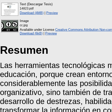
Text (Descargar Tesis)
14823.pdf
Download (4MB)
|
Preview
Image
cc.jpg
Available under License
Creative Commons Attribution Non-com
Download (6kB)
|
Preview
Resumen
Las herramientas tecnológicas m
educación, porque crean entorn
considerablemente las posibilida
organizativo, sino también de t
desarrollo de destrezas, habilid
transformar la información en c