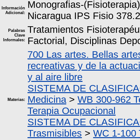
Monografias-(Fisioterapi
Información
Adicional:
Nicaragua IPS Fisio 378
Tratamientos Fisioterapéu
Palabras
Clave
Factorial, Disciplinas Dep
Informales:
700 Las artes. Bellas arte
recreativas y de la actuac
y al aire libre
SISTEMA DE CLASIFIC
Medicina
>
WB 300-962 T
Materias:
Terapia Ocupacional
SISTEMA DE CLASIFIC
Trasmisibles
>
WC 1-100 T