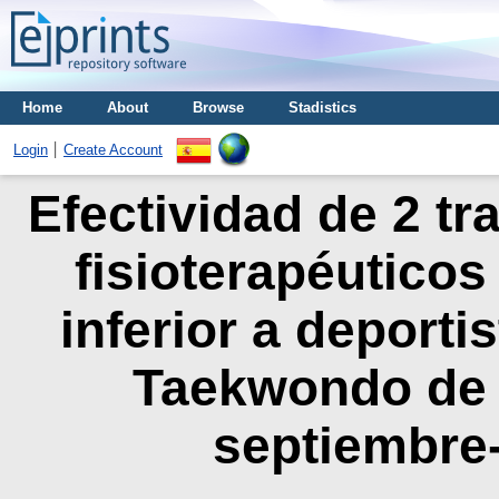
Home
About
Browse
Stadistics
Login
Create Account
Efectividad de 2 tr
fisioterapéutico
inferior a deporti
Taekwondo de
septiembre