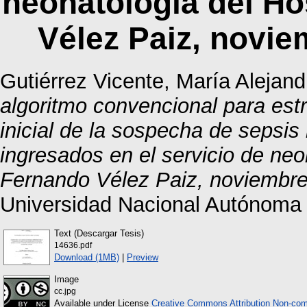
neonatología del Ho
Vélez Paiz, novi
Gutiérrez Vicente, María Alejand
algoritmo convencional para estr
inicial de la sospecha de sepsis
ingresados en el servicio de neo
Fernando Vélez Paiz, noviembr
Universidad Nacional Autónoma
Text (Descargar Tesis)
14636.pdf
Download (1MB)
|
Preview
Image
cc.jpg
Available under License
Creative Commons Attribution Non-com