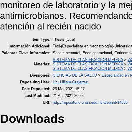
monitoreo de laboratorio y la me
antimicrobianos. Recomendando s
atención al recién nacido
Item Type:
Thesis (Otra)
Información Adicional:
Tesi-(Especialista en Neonatología)-Univer
Palabras Clave Informales:
Sepsis neonatal, Edad gestacional, Corioamnio
SISTEMA DE CLASIFICACION MEDICA
>
WS
Materias:
SISTEMA DE CLASIFICACION MEDICA
>
WQ
SISTEMA DE CLASIFICACION MEDICA
>
WS
Divisiones:
CIENCIAS DE LA SALUD
>
Especialidad en 
Depositing User:
Lic. Lilliam Gutierrez
Date Deposited:
26 Mar 2021 15:27
Last Modified:
21 Apr 2021 20:55
URI:
http://repositorio.unan.edu.ni/id/eprint/14636
Downloads