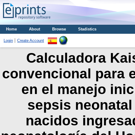
Home
About
Browse
Stadistics
Login
Create Account
Calculadora Kai
convencional para es
en el manejo inic
sepsis neonatal
nacidos ingresad