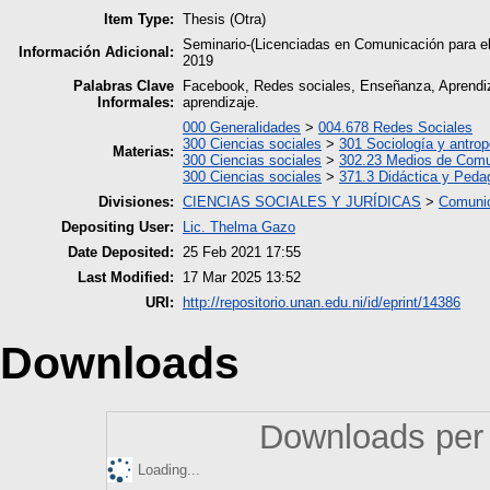
Item Type:
Thesis (Otra)
Seminario-(Licenciadas en Comunicación para 
Información Adicional:
2019
Palabras Clave
Facebook, Redes sociales, Enseñanza, Aprendiza
Informales:
aprendizaje.
000 Generalidades
>
004.678 Redes Sociales
300 Ciencias sociales
>
301 Sociología y antrop
Materias:
300 Ciencias sociales
>
302.23 Medios de Comu
300 Ciencias sociales
>
371.3 Didáctica y Peda
Divisiones:
CIENCIAS SOCIALES Y JURÍDICAS
>
Comunic
Depositing User:
Lic. Thelma Gazo
Date Deposited:
25 Feb 2021 17:55
Last Modified:
17 Mar 2025 13:52
URI:
http://repositorio.unan.edu.ni/id/eprint/14386
Downloads
Downloads per 
Loading...