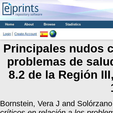
Home
About
Browse
Stadistics
Login
Create Account
Principales nudos cr
problemas de salud
8.2 de la Región II
Bornstein, Vera J
and
Solórzano
críticos en relación a los proble