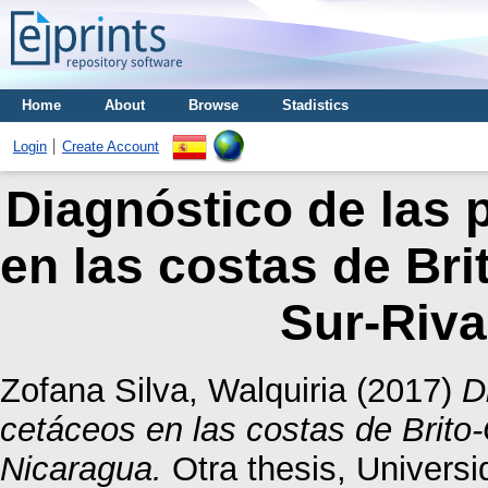
Home
About
Browse
Stadistics
Login
Create Account
Diagnóstico de las 
en las costas de Bri
Sur-Riva
Zofana Silva, Walquiria
(2017)
D
cetáceos en las costas de Brito
Nicaragua.
Otra thesis, Univers