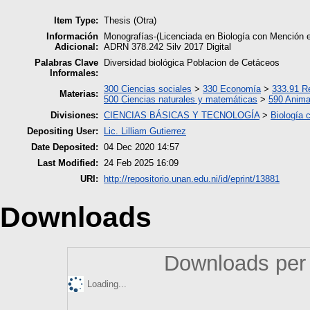
Item Type:
Thesis (Otra)
Información
Monografías-(Licenciada en Biología con Mención 
Adicional:
ADRN 378.242 Silv 2017 Digital
Palabras Clave
Diversidad biológica Poblacion de Cetáceos
Informales:
300 Ciencias sociales
>
330 Economía
>
333.91 R
Materias:
500 Ciencias naturales y matemáticas
>
590 Anima
Divisiones:
CIENCIAS BÁSICAS Y TECNOLOGÍA
>
Biología 
Depositing User:
Lic. Lilliam Gutierrez
Date Deposited:
04 Dec 2020 14:57
Last Modified:
24 Feb 2025 16:09
URI:
http://repositorio.unan.edu.ni/id/eprint/13881
Downloads
Downloads per 
Loading...