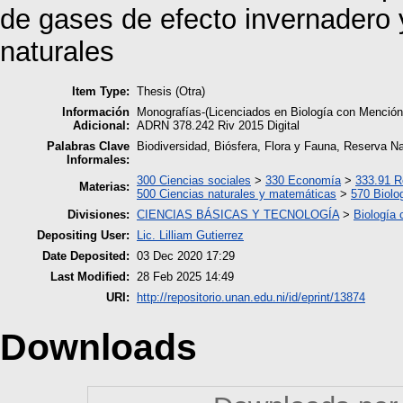
de gases de efecto invernadero 
naturales
Item Type:
Thesis (Otra)
Información
Monografías-(Licenciados en Biología con Mención
Adicional:
ADRN 378.242 Riv 2015 Digital
Palabras Clave
Biodiversidad, Biósfera, Flora y Fauna, Reserva N
Informales:
300 Ciencias sociales
>
330 Economía
>
333.91 R
Materias:
500 Ciencias naturales y matemáticas
>
570 Biolo
Divisiones:
CIENCIAS BÁSICAS Y TECNOLOGÍA
>
Biología
Depositing User:
Lic. Lilliam Gutierrez
Date Deposited:
03 Dec 2020 17:29
Last Modified:
28 Feb 2025 14:49
URI:
http://repositorio.unan.edu.ni/id/eprint/13874
Downloads