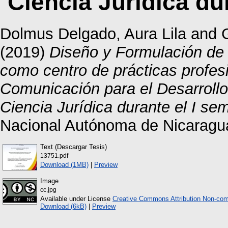
Ciencia Jurídica du
Dolmus Delgado, Aura Lila
and
(2019)
Diseño y Formulación de 
como centro de prácticas profesi
Comunicación para el Desarroll
Ciencia Jurídica durante el I se
Nacional Autónoma de Nicaragu
Text (Descargar Tesis)
13751.pdf
Download (1MB)
|
Preview
Image
cc.jpg
Available under License
Creative Commons Attribution Non-com
Download (6kB)
|
Preview