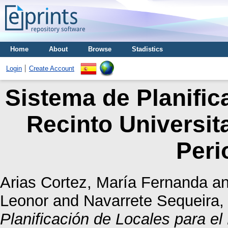
Home
About
Browse
Stadistics
Login
Create Account
Sistema de Planific
Recinto Universita
Peri
Arias Cortez, María Fernanda
a
Leonor
and
Navarrete Sequeira, 
Planificación de Locales para el