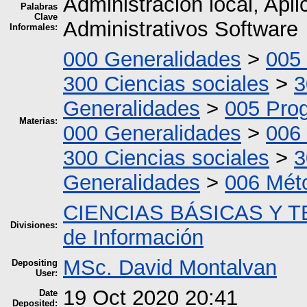
Administración local, Apl
Palabras
Clave
Administrativos Software
Informales:
000 Generalidades
>
005
300 Ciencias sociales
>
3
Generalidades
>
005 Pro
Materias:
000 Generalidades
>
006
300 Ciencias sociales
>
3
Generalidades
>
006 Mét
CIENCIAS BÁSICAS Y 
Divisiones:
de Información
MSc. David Montalvan
Depositing
User:
19 Oct 2020 20:41
Date
Deposited: