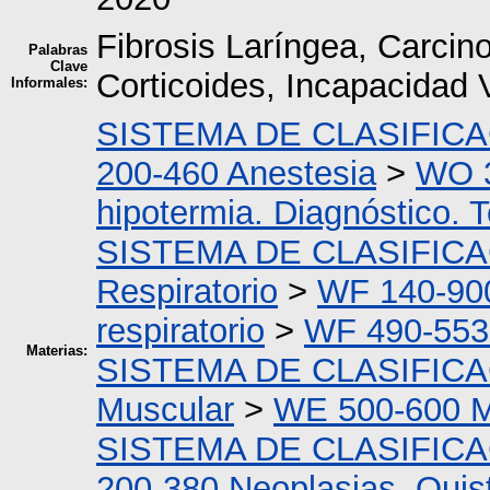
Fibrosis Laríngea, Carcino
Palabras
Clave
Corticoides, Incapacidad 
Informales:
SISTEMA DE CLASIFIC
200-460 Anestesia
>
WO 3
hipotermia. Diagnóstico. 
SISTEMA DE CLASIFIC
Respiratorio
>
WF 140-900
respiratorio
>
WF 490-553 
Materias:
SISTEMA DE CLASIFIC
Muscular
>
WE 500-600 M
SISTEMA DE CLASIFIC
200-380 Neoplasias. Quis