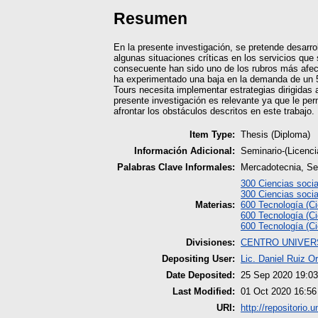
Resumen
En la presente investigación, se pretende desarro
algunas situaciones críticas en los servicios que
consecuente han sido uno de los rubros más afect
ha experimentado una baja en la demanda de un 5
Tours necesita implementar estrategias dirigidas
presente investigación es relevante ya que le per
afrontar los obstáculos descritos en este trabajo.
Item Type:
Thesis (Diploma)
Información Adicional:
Seminario-(Licenc
Palabras Clave Informales:
Mercadotecnia, Ser
300 Ciencias socia
300 Ciencias socia
Materias:
600 Tecnología (Ci
600 Tecnología (Ci
600 Tecnología (Ci
Divisiones:
CENTRO UNIVERS
Depositing User:
Lic. Daniel Ruiz O
Date Deposited:
25 Sep 2020 19:03
Last Modified:
01 Oct 2020 16:56
URI:
http://repositorio.