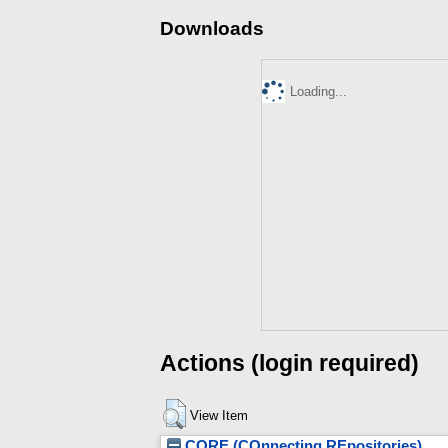
Downloads
Loading...
Actions (login required)
View Item
CORE (COnnecting REpositories)