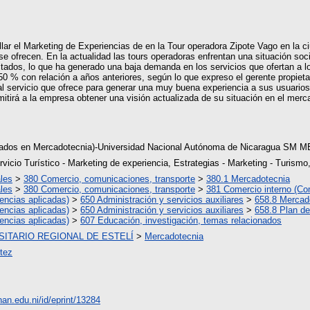
llar el Marketing de Experiencias de en la Tour operadora Zipote Vago en la 
 se ofrecen. En la actualidad las tours operadoras enfrentan una situación soc
ados, lo que ha generado una baja demanda en los servicios que ofertan a lo
0 % con relación a años anteriores, según lo que expreso el gerente propiet
 al servicio que ofrece para generar una muy buena experiencia a sus usuario
mitirá a la empresa obtener una visión actualizada de su situación en el mer
iados en Mercadotecnia)-Universidad Nacional Autónoma de Nicaragua SM M
vicio Turístico - Marketing de experiencia, Estrategias - Marketing - Turismo
les
>
380 Comercio, comunicaciones, transporte
>
380.1 Mercadotecnia
les
>
380 Comercio, comunicaciones, transporte
>
381 Comercio interno (Co
encias aplicadas)
>
650 Administración y servicios auxiliares
>
658.8 Mercad
encias aplicadas)
>
650 Administración y servicios auxiliares
>
658.8 Plan de
encias aplicadas)
>
607 Educación, investigación, temas relacionados
ITARIO REGIONAL DE ESTELÍ
>
Mercadotecnia
rtez
unan.edu.ni/id/eprint/13284