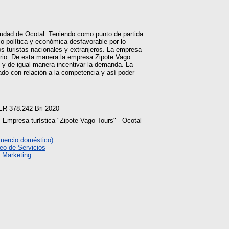
ciudad de Ocotal. Teniendo como punto de partida
io-política y económica desfavorable por lo
s turistas nacionales y extranjeros. La empresa
ario. De esta manera la empresa Zipote Vago
s y de igual manera incentivar la demanda. La
cado con relación a la competencia y así poder
ER 378.242 Bri 2020
, Empresa turística "Zipote Vago Tours" - Ocotal
mercio doméstico)
eo de Servicios
 Marketing