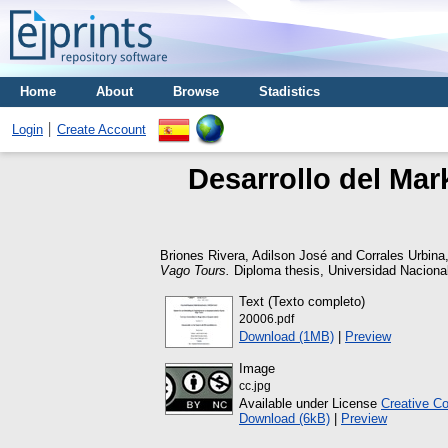
Home
About
Browse
Stadistics
Login
Create Account
Desarrollo del Mar
Briones Rivera, Adilson José
and
Corrales Urbina
Vago Tours.
Diploma thesis, Universidad Nacion
Text (Texto completo)
20006.pdf
Download (1MB)
|
Preview
Image
cc.jpg
Available under License
Creative C
Download (6kB)
|
Preview