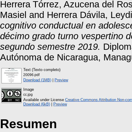
Herrera Tórrez, Azucena del Ros
Masiel
and
Herrera Dávila, Leyd
cognitivo conductual en adolesc
décimo grado turno vespertino de
segundo semestre 2019.
Diploma
Autónoma de Nicaragua, Manag
Text (Texto completo)
20096.pdf
Download (1MB)
|
Preview
Image
cc.jpg
Available under License
Creative Commons Attribution Non-com
Download (6kB)
|
Preview
Resumen