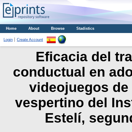
Home
About
Browse
Stadistics
Login
Create Account
Eficacia del tr
conductual en ado
videojuegos de
vespertino del Ins
Estelí, segu