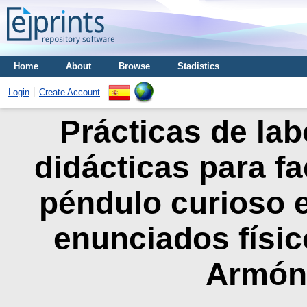
Home
About
Browse
Stadistics
Login
Create Account
Prácticas de lab
didácticas para fa
péndulo curioso e
enunciados físi
Armón