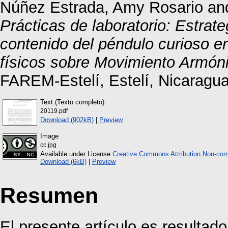
Núñez Estrada, Amy Rosario
an
Prácticas de laboratorio: Estrateg
contenido del péndulo curioso en
físicos sobre Movimiento Armón
FAREM-Estelí, Estelí, Nicaragua
Text (Texto completo)
20119.pdf
Download (902kB)
|
Preview
Image
cc.jpg
Available under License
Creative Commons Attribution Non-com
Download (6kB)
|
Preview
Resumen
El presente artículo es resultado