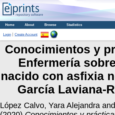
Home
About
Browse
Stadistics
Login
Create Account
Conocimientos y pr
Enfermería sobre
nacido con asfixia 
García Laviana-R
López Calvo, Yara Alejandra
an
(2020)
Conocimientos y práctica