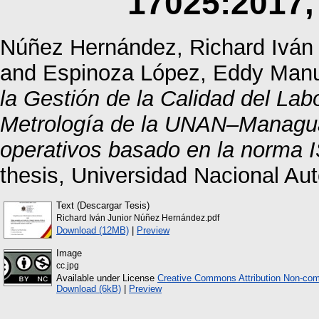
17025:2017,
Núñez Hernández, Richard Iván 
and
Espinoza López, Eddy Man
la Gestión de la Calidad del Lab
Metrología de la UNAN–Managua,
operativos basado en la norma 
thesis, Universidad Nacional A
Text (Descargar Tesis)
Richard Iván Junior Núñez Hernández.pdf
Download (12MB)
|
Preview
Image
cc.jpg
Available under License
Creative Commons Attribution Non-com
Download (6kB)
|
Preview