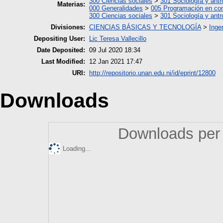
300 Ciencias sociales
>
301 Sociología y antr
Materias:
000 Generalidades
>
005 Programación en co
300 Ciencias sociales
>
301 Sociología y antr
Divisiones:
CIENCIAS BÁSICAS Y TECNOLOGÍA
>
Inge
Depositing User:
Lic Teresa Vallecillo
Date Deposited:
09 Jul 2020 18:34
Last Modified:
12 Jan 2021 17:47
URI:
http://repositorio.unan.edu.ni/id/eprint/12800
Downloads
Downloads per 
Loading...