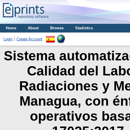
Home
About
Browse
Stadistics
Login
Create Account
Sistema automatizad
Calidad del Labo
Radiaciones y Me
Managua, con énf
operativos bas