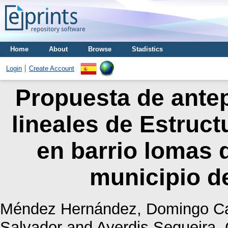
Home
About
Browse
Stadistics
Login
Create Account
Propuesta de ante
lineales de Estruct
en barrio lomas d
municipio d
Méndez Hernández, Domingo Ca
Salvador
and
Ayerdis Sequeira, 