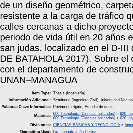
de un diseño geométrico, carpet
resistente a la carga de tráfico 
calles cercanas a dicho proyect
periodo de vida útil en 20 años e
san judas, localizado en el D-I
DE BATAHOLA 2017). Sobre el co
con el departamento de construcc
UNAN–MANAGUA
Item Type:
Thesis (Ingeniería)
Información Adicional:
Seminario-(Ingeniero Civil)-Universidad Nac
Palabras Clave Informales:
Pavimento rígido, Estudio de suelo
600 Tecnología (Ciencias aplicadas)
>
620 Ing
Materias:
600 Tecnología (Ciencias aplicadas)
>
620 Ing
Divisiones:
CIENCIAS BÁSICAS Y TECNOLOGÍA
>
Ingen
Depositing User:
Lic. Joaquín Jirón Cortez