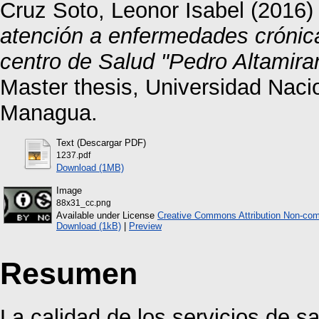
Cruz Soto, Leonor Isabel
(2016
atención a enfermedades crónica
centro de Salud "Pedro Altamira
Master thesis, Universidad Nac
Managua.
Text (Descargar PDF)
1237.pdf
Download (1MB)
Image
88x31_cc.png
Available under License
Creative Commons Attribution Non-com
Download (1kB)
|
Preview
Resumen
La calidad de los servicios de s