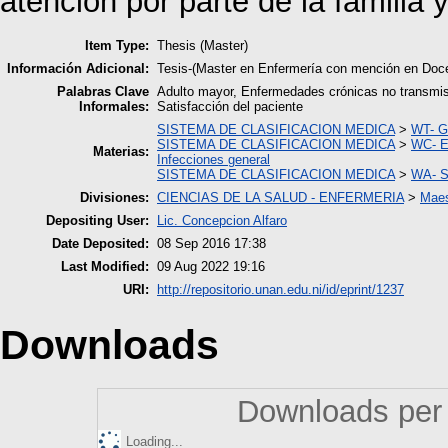
atención por parte de la familia 
Item Type:
Thesis (Master)
Información Adicional:
Tesis-(Master en Enfermería con mención en Do
Palabras Clave
Adulto mayor, Enfermedades crónicas no transmisi
Informales:
Satisfacción del paciente
SISTEMA DE CLASIFICACION MEDICA
>
WT- G
SISTEMA DE CLASIFICACION MEDICA
>
WC- E
Materias:
Infecciones general
SISTEMA DE CLASIFICACION MEDICA
>
WA- S
Divisiones:
CIENCIAS DE LA SALUD - ENFERMERIA
>
Maes
Depositing User:
Lic. Concepcion Alfaro
Date Deposited:
08 Sep 2016 17:38
Last Modified:
09 Aug 2022 19:16
URI:
http://repositorio.unan.edu.ni/id/eprint/1237
Downloads
Downloads per 
Loading...